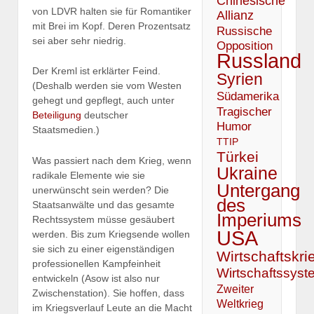
Chinesische
von LDVR halten sie für Romantiker
Allianz
mit Brei im Kopf. Deren Prozentsatz
Russische
sei aber sehr niedrig.
Opposition
Russland
Der Kreml ist erklärter Feind.
Syrien
(Deshalb werden sie vom Westen
Südamerika
gehegt und gepflegt, auch unter
Tragischer
Beteiligung
deutscher
Humor
Staatsmedien.)
TTIP
Türkei
Was passiert nach dem Krieg, wenn
Ukraine
radikale Elemente wie sie
Untergang
unerwünscht sein werden? Die
des
Staatsanwälte und das gesamte
Imperiums
Rechtssystem müsse gesäubert
USA
werden. Bis zum Kriegsende wollen
sie sich zu einer eigenständigen
Wirtschaftskri
professionellen Kampfeinheit
Wirtschaftssyst
entwickeln (Asow ist also nur
Zweiter
Zwischenstation). Sie hoffen, dass
Weltkrieg
im Kriegsverlauf Leute an die Macht