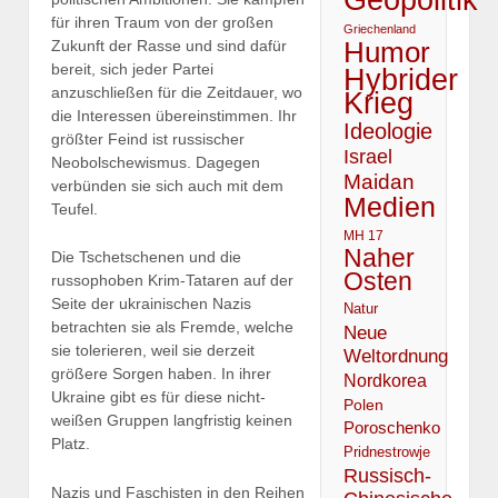
für ihren Traum von der großen
Griechenland
Humor
Zukunft der Rasse und sind dafür
bereit, sich jeder Partei
Hybrider
anzuschließen für die Zeitdauer, wo
Krieg
die Interessen übereinstimmen. Ihr
Ideologie
größter Feind ist russischer
Israel
Neobolschewismus. Dagegen
Maidan
verbünden sie sich auch mit dem
Medien
Teufel.
MH 17
Naher
Die Tschetschenen und die
Osten
russophoben Krim-Tataren auf der
Seite der ukrainischen Nazis
Natur
betrachten sie als Fremde, welche
Neue
sie tolerieren, weil sie derzeit
Weltordnung
größere Sorgen haben. In ihrer
Nordkorea
Ukraine gibt es für diese nicht-
Polen
weißen Gruppen langfristig keinen
Poroschenko
Platz.
Pridnestrowje
Russisch-
Nazis und Faschisten in den Reihen