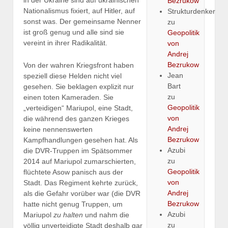
in der Ukraine sind auf ukrainischen
Bezrukow
Nationalismus fixiert, auf Hitler, auf
Strukturdenker
sonst was. Der gemeinsame Nenner
zu
ist groß genug und alle sind sie
Geopolitik
vereint in ihrer Radikalität.
von
Andrej
Bezrukow
Von der wahren Kriegsfront haben
Jean
speziell diese Helden nicht viel
Bart
gesehen. Sie beklagen explizit nur
zu
einen toten Kameraden. Sie
Geopolitik
„verteidigen“ Mariupol, eine Stadt,
von
die während des ganzen Krieges
Andrej
keine nennenswerten
Bezrukow
Kampfhandlungen gesehen hat. Als
Azubi
die DVR-Truppen im Spätsommer
zu
2014 auf Mariupol zumarschierten,
Geopolitik
flüchtete Asow panisch aus der
von
Stadt. Das Regiment kehrte zurück,
Andrej
als die Gefahr vorüber war (die DVR
Bezrukow
hatte nicht genug Truppen, um
Azubi
Mariupol
zu halten
und nahm die
zu
völlig unverteidigte Stadt deshalb gar