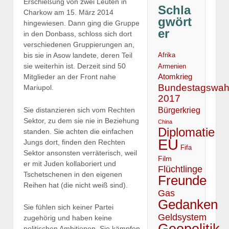
Erschießung von zwei Leuten in
Schla
Charkow am 15. März 2014
gwört
hingewiesen. Dann ging die Gruppe
er
in den Donbass, schloss sich dort
verschiedenen Gruppierungen an,
bis sie in Asow landete, deren Teil
Afrika
sie weiterhin ist. Derzeit sind 50
Armenien
Atomkrieg
Mitglieder an der Front nahe
Bundestagswah
Mariupol.
2017
Bürgerkrieg
Sie distanzieren sich vom Rechten
Sektor, zu dem sie nie in Beziehung
China
Diplomatie
standen. Sie achten die einfachen
EU
Jungs dort, finden den Rechten
Fifa
Sektor ansonsten verräterisch, weil
Film
er mit Juden kollaboriert und
Flüchtlinge
Tschetschenen in den eigenen
Freunde
Reihen hat (die nicht weiß sind).
Gas
Gedanken
Sie fühlen sich keiner Partei
Geldsystem
zugehörig und haben keine
Geopolitik
politischen Ambitionen. Sie kämpfen