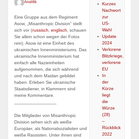
Analitik
Kurzes
Nachwort
zur
Eine Gruppe aus dem Regiment
US-
Asow, „Misanthropic Division“ stellt
Wahl
sich vor (
russisch
,
englisch
, schauen
Update
Sie allein schon wegen der Fotos
2024
rein). Asow ist eine Einheit des
Verlorene
ukrainischen Innenministeriums. Das
Blitzkriege,
ukrainische Innenministerium hat
verlorene
einfach alle Nazieinheiten
EU
aufgenommen, die sich während
In
und nach dem Maidan gebildet
der
haben. Erleben Sie ukrainische
Kürze
Staatsdiener, in Klammern sind
liegt
meine Kommentare.
die
_________________
Würze
(28)
Die Mitglieder von Misanthropic
–
Division sehen sich als weiße
Rückblick
Europäer, als Nationalsozialisten und
2022
weiße Rassisten. Unter ihnen sind