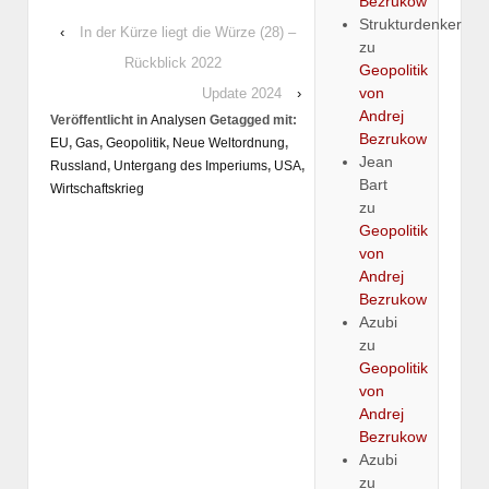
Bezrukow
Strukturdenker
‹
In der Kürze liegt die Würze (28) –
zu
Rückblick 2022
Geopolitik
von
Update 2024
›
Andrej
Veröffentlicht in
Analysen
Getagged mit:
Bezrukow
EU
,
Gas
,
Geopolitik
,
Neue Weltordnung
,
Jean
Russland
,
Untergang des Imperiums
,
USA
,
Bart
Wirtschaftskrieg
zu
Geopolitik
von
Andrej
Bezrukow
Azubi
zu
Geopolitik
von
Andrej
Bezrukow
Azubi
zu