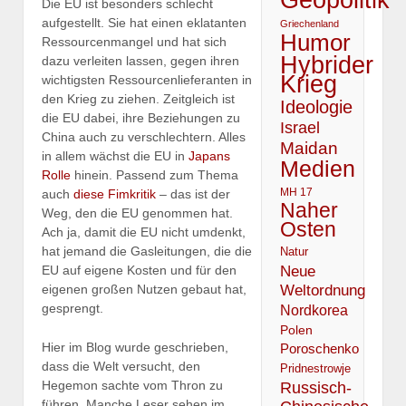
Die EU ist besonders schlecht
aufgestellt. Sie hat einen eklatanten
Griechenland
Humor
Ressourcenmangel und hat sich
Hybrider
dazu verleiten lassen, gegen ihren
Krieg
wichtigsten Ressourcenlieferanten in
den Krieg zu ziehen. Zeitgleich ist
Ideologie
die EU dabei, ihre Beziehungen zu
Israel
China auch zu verschlechtern. Alles
Maidan
in allem wächst die EU in
Japans
Medien
Rolle
hinein. Passend zum Thema
MH 17
auch
diese Fimkritik
– das ist der
Naher
Weg, den die EU genommen hat.
Osten
Ach ja, damit die EU nicht umdenkt,
hat jemand die Gasleitungen, die die
Natur
Neue
EU auf eigene Kosten und für den
Weltordnung
eigenen großen Nutzen gebaut hat,
gesprengt.
Nordkorea
Polen
Hier im Blog wurde geschrieben,
Poroschenko
dass die Welt versucht, den
Pridnestrowje
Hegemon sachte vom Thron zu
Russisch-
führen. Manche Leser sehen im