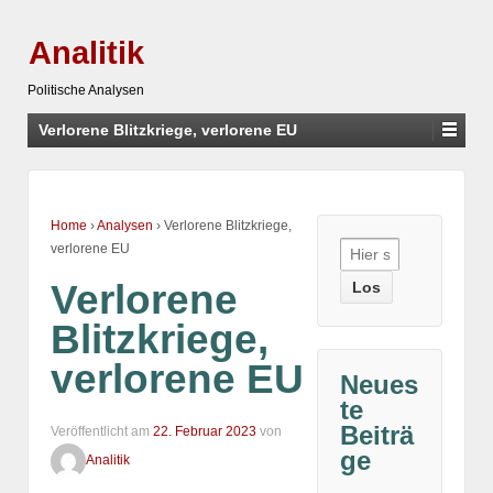
Analitik
Politische Analysen
Verlorene Blitzkriege, verlorene EU
Home
›
Analysen
›
Verlorene Blitzkriege,
Suche
verlorene EU
nach:
Verlorene
Blitzkriege,
verlorene EU
Neues
te
Beiträ
Veröffentlicht am
22. Februar 2023
von
ge
Analitik