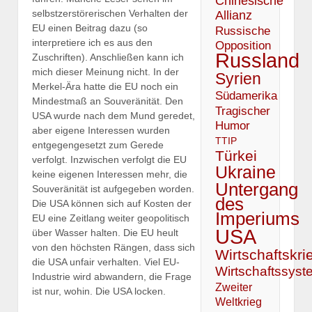
Chinesische
selbstzerstörerischen Verhalten der
Allianz
EU einen Beitrag dazu (so
Russische
interpretiere ich es aus den
Opposition
Russland
Zuschriften). Anschließen kann ich
mich dieser Meinung nicht. In der
Syrien
Merkel-Ära hatte die EU noch ein
Südamerika
Mindestmaß an Souveränität. Den
Tragischer
USA wurde nach dem Mund geredet,
Humor
aber eigene Interessen wurden
TTIP
entgegengesetzt zum Gerede
Türkei
verfolgt. Inzwischen verfolgt die EU
Ukraine
keine eigenen Interessen mehr, die
Untergang
Souveränität ist aufgegeben worden.
des
Die USA können sich auf Kosten der
Imperiums
EU eine Zeitlang weiter geopolitisch
USA
über Wasser halten. Die EU heult
von den höchsten Rängen, dass sich
Wirtschaftskri
die USA unfair verhalten. Viel EU-
Wirtschaftssyst
Industrie wird abwandern, die Frage
Zweiter
ist nur, wohin. Die USA locken.
Weltkrieg