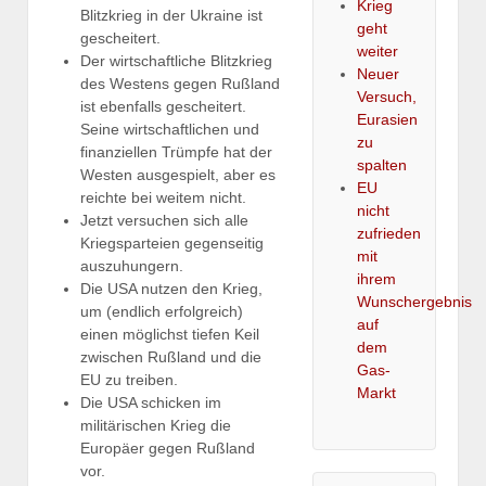
Krieg
Blitzkrieg in der Ukraine ist
geht
gescheitert.
weiter
Der wirtschaftliche Blitzkrieg
Neuer
des Westens gegen Rußland
Versuch,
ist ebenfalls gescheitert.
Eurasien
Seine wirtschaftlichen und
zu
finanziellen Trümpfe hat der
spalten
Westen ausgespielt, aber es
EU
reichte bei weitem nicht.
nicht
Jetzt versuchen sich alle
zufrieden
Kriegsparteien gegenseitig
mit
auszuhungern.
ihrem
Die USA nutzen den Krieg,
Wunschergebnis
um (endlich erfolgreich)
auf
einen möglichst tiefen Keil
dem
zwischen Rußland und die
Gas-
EU zu treiben.
Markt
Die USA schicken im
militärischen Krieg die
Europäer gegen Rußland
vor.