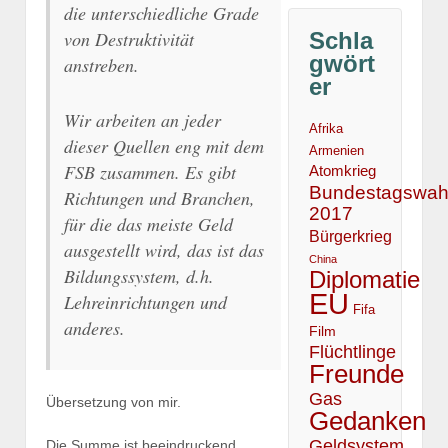
die unterschiedliche Grade
von Destruktivität
Schla
gwört
anstreben.
er
Wir arbeiten an jeder
Afrika
dieser Quellen eng mit dem
Armenien
FSB zusammen. Es gibt
Atomkrieg
Bundestagswah
Richtungen und Branchen,
2017
für die das meiste Geld
Bürgerkrieg
ausgestellt wird, das ist das
China
Bildungssystem, d.h.
Diplomatie
EU
Lehreinrichtungen und
Fifa
anderes.
Film
Flüchtlinge
Freunde
Gas
Übersetzung von mir.
Gedanken
Geldsystem
Die Summe ist beeindruckend,