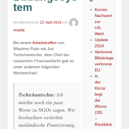
tem
Kurzes
Nachwort
zur
Veröffentlicht am
22. April 2019
von
US-
Analitik
Wahl
Update
Bei einem
Arbeitstreffen
von
2024
Wladimir Putin mit Juri
Verlorene
Tschichantschin, dem Chef der
Blitzkriege,
russischen Finanzaufsicht gab es
verlorene
unter anderem folgenden
EU
Wortwechsel:
In
der
Kürze
Tschichantschin:
Ich
liegt
die
möchte noch ein paar
Würze
Worte zu NGOs sagen. Wir
(28)
beobachten weiterhin
–
ausländische Finanzierung,
Rückblick