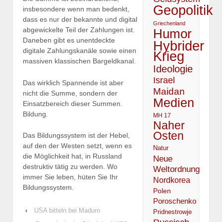
Geopolitik
insbesondere wenn man bedenkt,
dass es nur der bekannte und digital
Griechenland
abgewickelte Teil der Zahlungen ist.
Humor
Daneben gibt es unentdeckte
Hybrider
digitale Zahlungskanäle sowie einen
Krieg
massiven klassischen Bargeldkanal.
Ideologie
Israel
Das wirklich Spannende ist aber
Maidan
nicht die Summe, sondern der
Medien
Einsatzbereich dieser Summen.
Bildung.
MH 17
Naher
Osten
Das Bildungssystem ist der Hebel,
auf den der Westen setzt, wenn es
Natur
die Möglichkeit hat, in Russland
Neue
destruktiv tätig zu werden. Wo
Weltordnung
immer Sie leben, hüten Sie Ihr
Nordkorea
Bildungssystem.
Polen
Poroschenko
‹
USA bitteln bei Maduro
Pridnestrowje