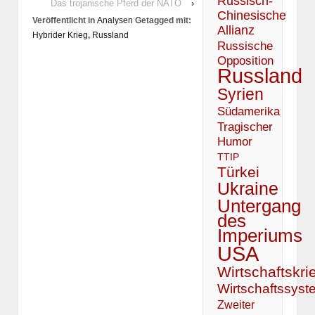
Russisch-
Das trojanische Pferd der NATO
›
Chinesische
Veröffentlicht in
Analysen
Getagged mit:
Allianz
Hybrider Krieg
,
Russland
Russische
Opposition
Russland
Syrien
Südamerika
Tragischer
Humor
TTIP
Türkei
Ukraine
Untergang
des
Imperiums
USA
Wirtschaftskri
Wirtschaftssyst
Zweiter