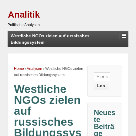
Analitik
Politische Analysen
Westliche NGOs zielen auf russisches
Bildungssystem
Home
›
Analysen
›
Westliche NGOs zielen
Suche
auf russisches Bildungssystem
nach:
Westliche
NGOs zielen
auf
Neues
te
russisches
Beiträ
Bildungssys
ge