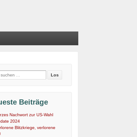
e
:
este Beiträge
rzes Nachwort zur US-Wahl
date 2024
rlorene Blitzkriege, verlorene
U