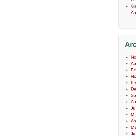
Ga
An
Ar
No
Ap
Fe
No
Fe
De
Se
Au
Ju
Ma
Ap
Mä
Ja