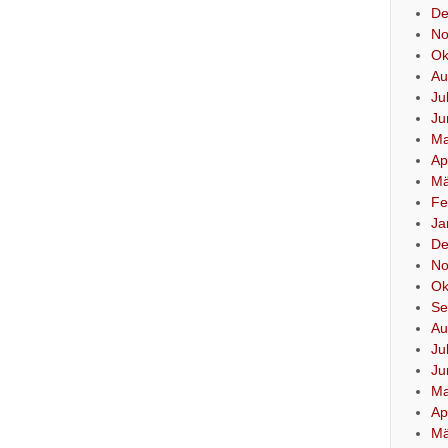
De
No
Ok
Au
Ju
Ju
Ma
Ap
Mä
Fe
Ja
De
No
Ok
Se
Au
Ju
Ju
Ma
Ap
Mä