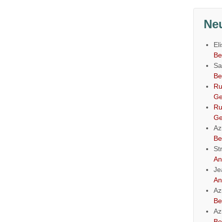
Ne
El
Be
Sa
Be
Ru
Ge
Ru
Ge
Az
Be
St
An
Je
An
Az
Be
Az
Be