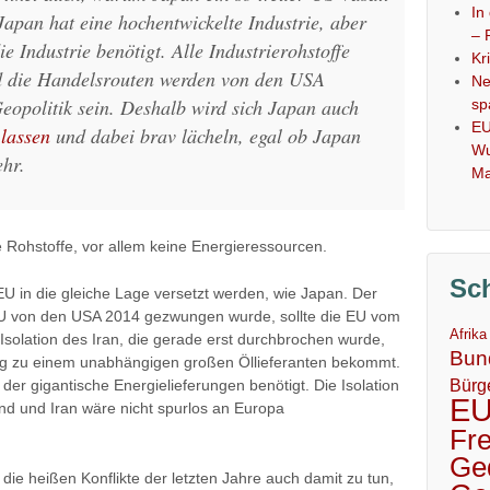
In
 Japan hat eine hochentwickelte Industrie, aber
– 
ie Industrie benötigt. Alle Industrierohstoffe
Kr
d die Handelsrouten werden von den USA
Ne
Geopolitik sein. Deshalb wird sich Japan auch
sp
EU
 lassen
und dabei brav lächeln, egal ob Japan
Wu
ehr.
Ma
e Rohstoffe, vor allem keine Energieressourcen.
Sc
U in die gleiche Lage versetzt werden, wie Japan. Der
U von den USA 2014 gezwungen wurde, sollte die EU vom
Afrika
solation des Iran, die gerade erst durchbrochen wurde,
Bun
ang zu einem unabhängigen großen Öllieferanten bekommt.
Bürg
 der gigantische Energielieferungen benötigt. Die Isolation
E
d und Iran wäre nicht spurlos an Europa
Fr
Ge
die heißen Konflikte der letzten Jahre auch damit zu tun,