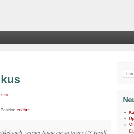
Such
okus
nach
alitik
Neu
 Position
erklärt
:
Ku
Up
Ve
E
rtikel auch, warum Japan ein so treuer US-Vasall