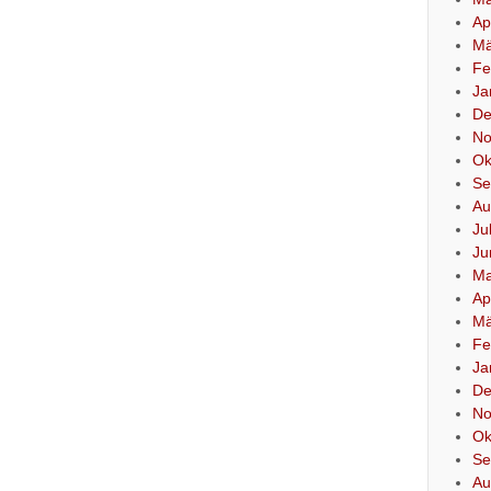
Ap
Mä
Fe
Ja
De
No
Ok
Se
Au
Ju
Ju
Ma
Ap
Mä
Fe
Ja
De
No
Ok
Se
Au