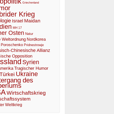
politik
Griechenland
mor
brider Krieg
logie
Maidan
Israel
dien
MH 17
er Osten
Natur
 Weltordnung
Nordkorea
Poroschenko
Pridnestrowje
isch-Chinesische Allianz
ische Opposition
ssland
Syrien
Tragischer Humor
merika
Ukraine
Türkei
tergang des
periums
SA
Wirtschaftskrieg
schaftssystem
er Weltkrieg