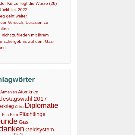
 der Kürze liegt die Würze (28)
Rückblick 2022
ieg geht weiter
uer Versuch, Eurasien zu
alten
 nicht zufrieden mit ihrem
nschergebnis auf dem Gas-
rkt
hlagwörter
Atomkrieg
Armenien
destagswahl 2017
Diplomatie
erkrieg
China
U
Flüchtlinge
Film
Fifa
eunde
Gas
danken
Geldsystem