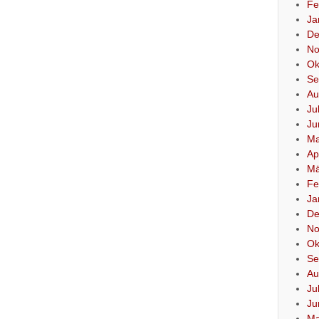
Fe
Ja
De
No
Ok
Se
Au
Ju
Ju
Ma
Ap
Mä
Fe
Ja
De
No
Ok
Se
Au
Ju
Ju
Ma