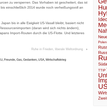
Geo
cen zu versperren. Das Vorhaben ist gescheitert, das ist
Hu
er bis einschließlich 2014 wurde noch verheißungsvoll an
Hy
Ideo
apan bis in alle Ewigkeit US-Vasall bleibt, basiert nicht
Me
Ressourcenimporten (daran wird sich nichts ändern),
Nah
Japans Import-Routen durch die US-Flotte. Und letzteres
Neue
…
Polen
Russ
Ruhe in Frieden, liberale Weltordnung
›
Russ
Ru
EU
,
Freunde
,
Gas
,
Gedanken
,
USA
,
Wirtschaftskrieg
Süda
TTIP
Un
Im
U
Wirt
Zweit