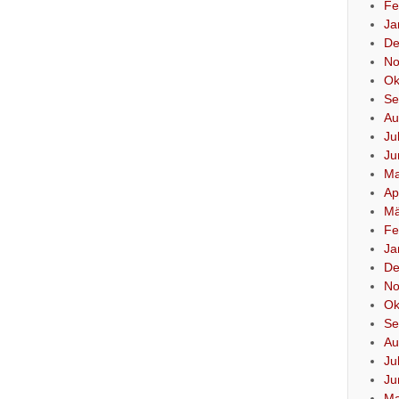
Fe
Ja
De
No
Ok
Se
Au
Ju
Ju
Ma
Ap
Mä
Fe
Ja
De
No
Ok
Se
Au
Ju
Ju
Ma