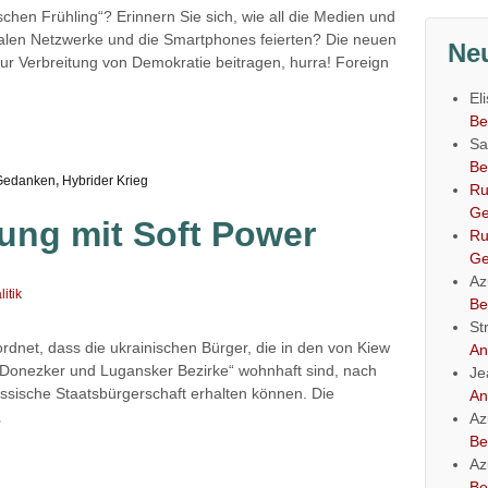
schen Frühling“? Erinnern Sie sich, wie all die Medien und
ialen Netzwerke und die Smartphones feierten? Die neuen
Ne
r Verbreitung von Demokratie beitragen, hurra! Foreign
El
Be
Sa
Be
Gedanken
,
Hybrider Krieg
Ru
Ge
ung mit Soft Power
Ru
Ge
Az
itik
Be
St
ordnet, dass die ukrainischen Bürger, die in den von Kiew
An
 Donezker und Lugansker Bezirke“ wohnhaft sind, nach
Je
ussische Staatsbürgerschaft erhalten können. Die
An
…
Az
Be
Az
Be