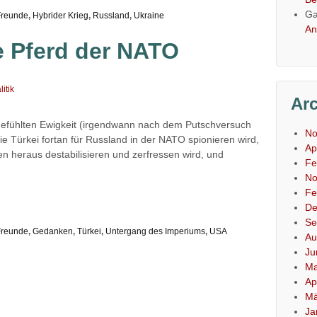
Ga
Freunde
,
Hybrider Krieg
,
Russland
,
Ukraine
An
e Pferd der NATO
itik
Ar
gefühlten Ewigkeit (irgendwann nach dem Putschversuch
No
e Türkei fortan für Russland in der NATO spionieren wird,
Ap
 heraus destabilisieren und zerfressen wird, und
Fe
No
Fe
De
Se
Freunde
,
Gedanken
,
Türkei
,
Untergang des Imperiums
,
USA
Au
Ju
Ma
Ap
Mä
Ja