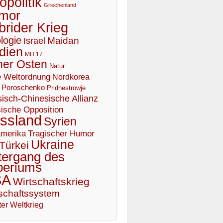
politik
Griechenland
mor
brider Krieg
logie
Maidan
Israel
dien
MH 17
er Osten
Natur
 Weltordnung
Nordkorea
Poroschenko
Pridnestrowje
isch-Chinesische Allianz
ische Opposition
ssland
Syrien
Tragischer Humor
merika
Ukraine
Türkei
tergang des
periums
SA
Wirtschaftskrieg
schaftssystem
er Weltkrieg