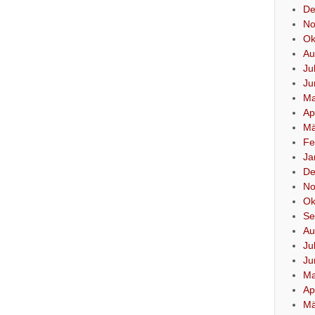
De
No
Ok
Au
Ju
Ju
Ma
Ap
Mä
Fe
Ja
De
No
Ok
Se
Au
Ju
Ju
Ma
Ap
Mä