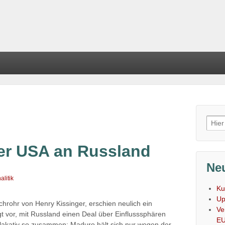
Such
nach
er USA an Russland
Neu
alitik
Ku
Up
chrohr von Henry Kissinger, erschien neulich ein
Ve
ägt vor, mit Russland einen Deal über Einflusssphären
E
plakativ so zusammen: Maduro hält sich nur wegen der