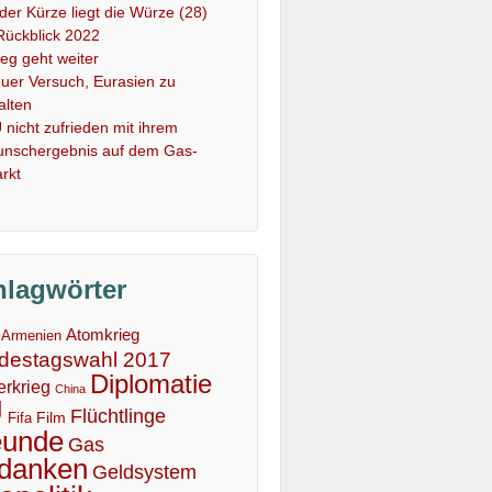
 der Kürze liegt die Würze (28)
Rückblick 2022
ieg geht weiter
uer Versuch, Eurasien zu
alten
 nicht zufrieden mit ihrem
nschergebnis auf dem Gas-
rkt
hlagwörter
Atomkrieg
Armenien
destagswahl 2017
Diplomatie
erkrieg
China
U
Flüchtlinge
Film
Fifa
eunde
Gas
danken
Geldsystem