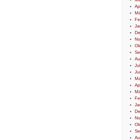
Ap
Mä
Fe
Ja
De
No
Ok
Se
Au
Ju
Ju
Ma
Ap
Mä
Fe
Ja
De
No
Ok
Se
Au