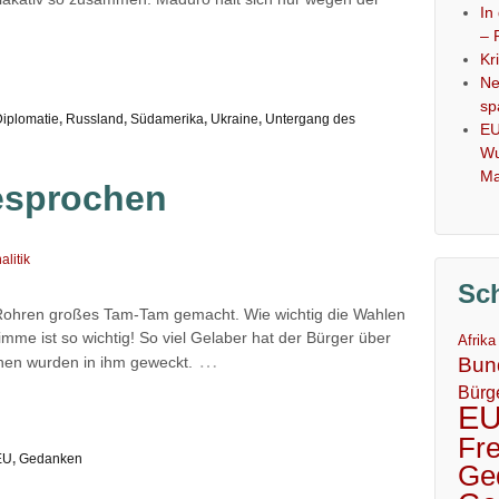
In
– 
Kr
Ne
sp
iplomatie
,
Russland
,
Südamerika
,
Ukraine
,
Untergang des
EU
Wu
Ma
esprochen
alitik
Sc
Rohren großes Tam-Tam gemacht. Wie wichtig die Wahlen
imme ist so wichtig! So viel Gelaber hat der Bürger über
Afrika
…
Bun
onen wurden in ihm geweckt.
Bürg
E
Fr
EU
,
Gedanken
Ge