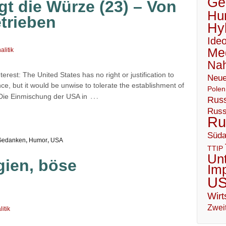
Geo
egt die Würze (23) – Von
Hu
etrieben
Hy
Ideo
Me
alitik
Nah
erest: The United States has no right or justification to
Neue
ce, but it would be unwise to tolerate the establishment of
Polen
…
. Die Einmischung der USA in
Russ
Russ
Ru
Süda
Gedanken
,
Humor
,
USA
TTIP
Un
gien, böse
Im
U
Wirt
Zweit
itik