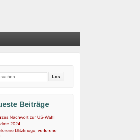
e
:
este Beiträge
rzes Nachwort zur US-Wahl
date 2024
rlorene Blitzkriege, verlorene
U