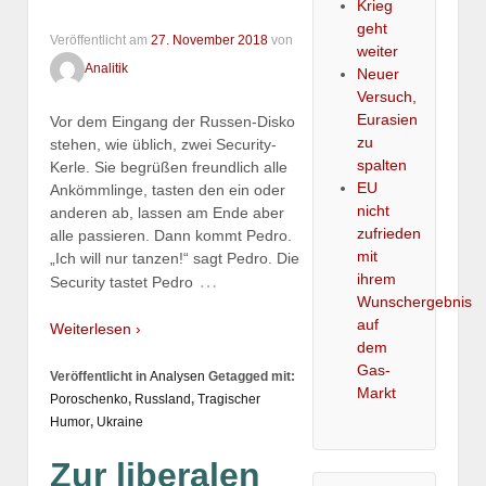
Krieg
geht
Veröffentlicht am
27. November 2018
von
weiter
Analitik
Neuer
Versuch,
Eurasien
Vor dem Eingang der Russen-Disko
zu
stehen, wie üblich, zwei Security-
spalten
Kerle. Sie begrüßen freundlich alle
EU
Ankömmlinge, tasten den ein oder
nicht
anderen ab, lassen am Ende aber
zufrieden
alle passieren. Dann kommt Pedro.
mit
„Ich will nur tanzen!“ sagt Pedro. Die
ihrem
…
Security tastet Pedro
Wunschergebnis
auf
Weiterlesen ›
dem
Gas-
Veröffentlicht in
Analysen
Getagged mit:
Markt
Poroschenko
,
Russland
,
Tragischer
Humor
,
Ukraine
Zur liberalen