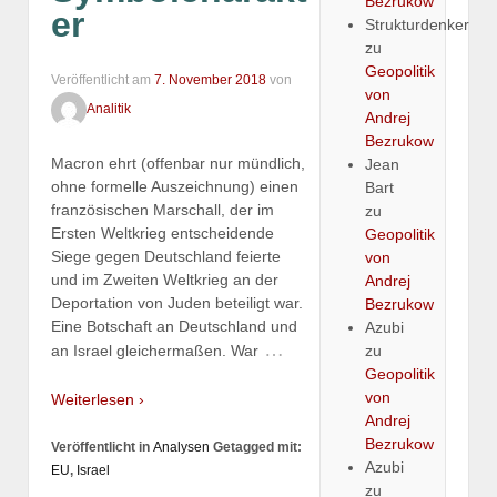
Bezrukow
er
Strukturdenker
zu
Geopolitik
Veröffentlicht am
7. November 2018
von
von
Analitik
Andrej
Bezrukow
Macron ehrt (offenbar nur mündlich,
Jean
ohne formelle Auszeichnung) einen
Bart
französischen Marschall, der im
zu
Ersten Weltkrieg entscheidende
Geopolitik
Siege gegen Deutschland feierte
von
und im Zweiten Weltkrieg an der
Andrej
Deportation von Juden beteiligt war.
Bezrukow
Eine Botschaft an Deutschland und
Azubi
…
zu
an Israel gleichermaßen. War
Geopolitik
von
Weiterlesen ›
Andrej
Bezrukow
Veröffentlicht in
Analysen
Getagged mit:
Azubi
EU
,
Israel
zu