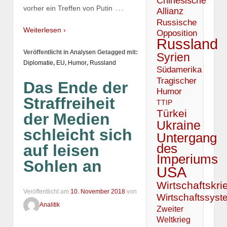
Chinesische
…
vorher ein Treffen von Putin
Allianz
Russische
Weiterlesen ›
Opposition
Russland
Veröffentlicht in
Analysen
Getagged mit:
Syrien
Diplomatie
,
EU
,
Humor
,
Russland
Südamerika
Tragischer
Das Ende der
Humor
Straffreiheit
TTIP
Türkei
der Medien
Ukraine
schleicht sich
Untergang
des
auf leisen
Imperiums
Sohlen an
USA
Wirtschaftskri
Veröffentlicht am
10. November 2018
von
Wirtschaftssyst
Analitik
Zweiter
Weltkrieg