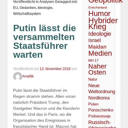
Veröffentlicht in
Analysen
Getagged mit:
Griechenland
EU
,
Gedanken
,
Ideologie
,
Humor
Wirtschaftssystem
Hybrider
Krieg
Putin lässt die
Ideologie
versammelten
Israel
Staatsführer
Maidan
Medien
warten
MH 17
Naher
Veröffentlicht am
13. November 2018
von
Osten
Analitik
Natur
Neue
Putin lässt die Staatsführer im
Weltordnung
Regen stramm stehen. Allen voran
Nordkorea
natürlich Präsident Trump, den
Polen
Gastgeber Macron und die Kanzlerin
Poroschenko
Merkel. Und das in Paris, wo die
Pridnestrowje
Organisation des Ereignisses in
Russisch-
französischer Hand ist. Macron hat