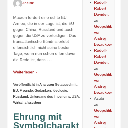
Rudolf-
Analitik
Robert
Davideit
Macron fordert eine echte EU-
zu
Armee, die in der Lage ist, die EU
Geopolitik
gegen China, Russland und auch
von
gegen die USA zu verteidigen. Das
Andrej
transatlantische Bündnis erlebt
Bezrukow
offensichtlich nicht seine besten
Rudolf-
Tage, wenn nun schon offen davon
Robert
…
die Rede ist, dass
Davideit
zu
Weiterlesen ›
Geopolitik
von
Veröffentlicht in
Analysen
Getagged mit:
Andrej
EU
,
Freunde
,
Gedanken
,
Ideologie
,
Bezrukow
Russland
,
Untergang des Imperiums
,
USA
,
Azubi
Wirtschaftssystem
zu
Geopolitik
Ehrung mit
von
Andrej
Symbolcharakt