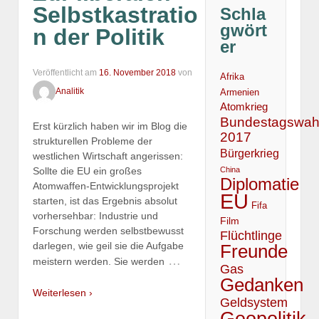
Selbstkastratio
Schla
gwört
n der Politik
er
Veröffentlicht am
16. November 2018
von
Afrika
Analitik
Armenien
Atomkrieg
Bundestagswah
Erst kürzlich haben wir im Blog die
2017
strukturellen Probleme der
Bürgerkrieg
westlichen Wirtschaft angerissen:
China
Sollte die EU ein großes
Diplomatie
Atomwaffen-Entwicklungsprojekt
EU
starten, ist das Ergebnis absolut
Fifa
vorhersehbar: Industrie und
Film
Forschung werden selbstbewusst
Flüchtlinge
darlegen, wie geil sie die Aufgabe
Freunde
…
meistern werden. Sie werden
Gas
Gedanken
Weiterlesen ›
Geldsystem
Geopolitik