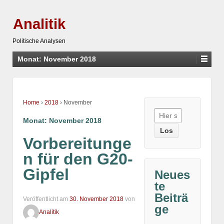
Analitik
Politische Analysen
Monat:
November 2018
Home
›
2018
›
November
Suche
Monat:
November 2018
nach:
Vorbereitunge
n für den G20-
Gipfel
Neues
te
Beiträ
Veröffentlicht am
30. November 2018
von
ge
Analitik