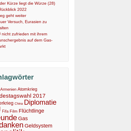
 der Kürze liegt die Würze (28)
Rückblick 2022
ieg geht weiter
uer Versuch, Eurasien zu
alten
 nicht zufrieden mit ihrem
nschergebnis auf dem Gas-
rkt
hlagwörter
Atomkrieg
Armenien
destagswahl 2017
Diplomatie
erkrieg
China
U
Flüchtlinge
Film
Fifa
eunde
Gas
danken
Geldsystem