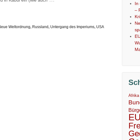
In
– 
Kr
Ne
Neue Weltordnung
,
Russland
,
Untergang des Imperiums
,
USA
sp
EU
Wu
Ma
Sc
Afrika
Bun
Bürg
E
Fr
Ge