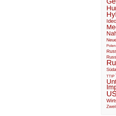
Geo
Hu
Hy
Ideo
Me
Nah
Neue
Polen
Russ
Russ
Ru
Süda
TTIP
Un
Im
U
Wirt
Zweit