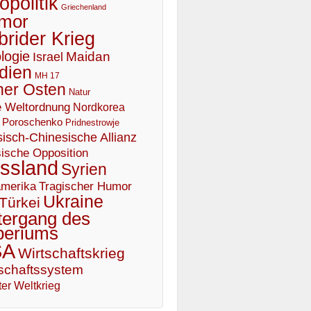
politik
Griechenland
mor
brider Krieg
logie
Maidan
Israel
dien
MH 17
er Osten
Natur
 Weltordnung
Nordkorea
Poroschenko
Pridnestrowje
isch-Chinesische Allianz
ische Opposition
ssland
Syrien
Tragischer Humor
merika
Ukraine
Türkei
tergang des
periums
SA
Wirtschaftskrieg
schaftssystem
er Weltkrieg