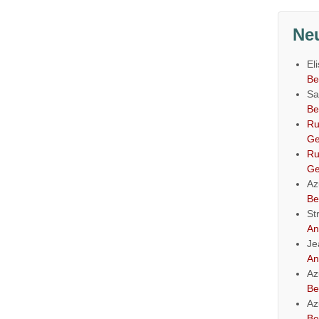
Ne
El
Be
Sa
Be
Ru
Ge
Ru
Ge
Az
Be
St
An
Je
An
Az
Be
Az
Be