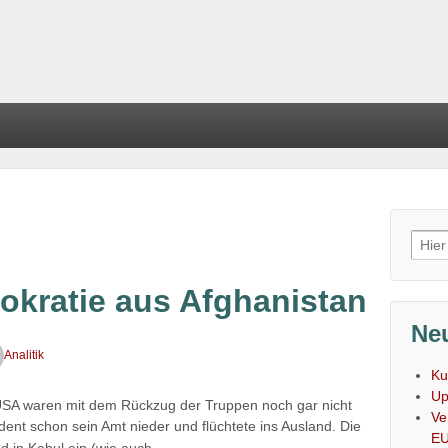
Such
nach
okratie aus Afghanistan
Neu
Analitik
Ku
Up
 USA waren mit dem Rückzug der Truppen noch gar nicht
Ve
ident schon sein Amt nieder und flüchtete ins Ausland. Die
E
…
d in Kabul ein (wie auch