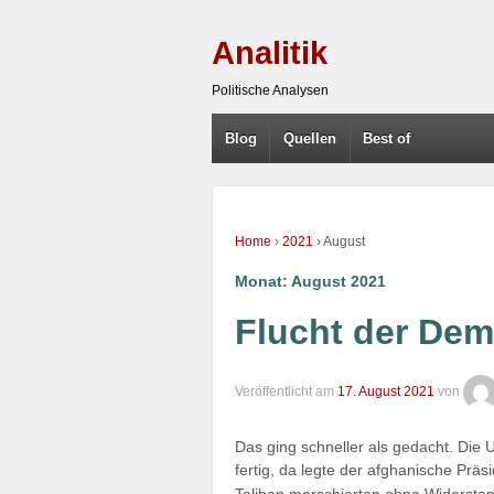
Analitik
Politische Analysen
Blog
Quellen
Best of
Home
›
2021
›
August
Monat:
August 2021
Flucht der Dem
Veröffentlicht am
17. August 2021
von
Das ging schneller als gedacht. Die
fertig, da legte der afghanische Präs
Taliban marschierten ohne Widerstan