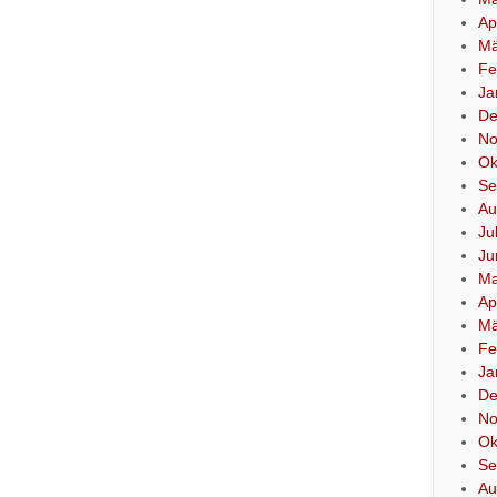
Ap
Mä
Fe
Ja
De
No
Ok
Se
Au
Ju
Ju
Ma
Ap
Mä
Fe
Ja
De
No
Ok
Se
Au