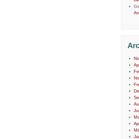
Ga
An
Ar
No
Ap
Fe
No
Fe
De
Se
Au
Ju
Ma
Ap
Mä
Ja