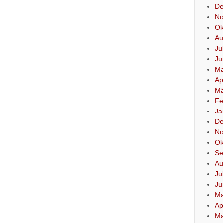
De
No
Ok
Au
Ju
Ju
Ma
Ap
Mä
Fe
Ja
De
No
Ok
Se
Au
Ju
Ju
Ma
Ap
Mä