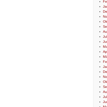
Fe
Ja
De
No
Ok
Se
Au
Ju
Ju
Ma
Ap
Mä
Fe
Ja
De
No
Ok
Se
Au
Ju
Ju
Ma