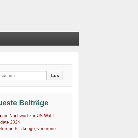
e
:
este Beiträge
rzes Nachwort zur US-Wahl
date 2024
rlorene Blitzkriege, verlorene
U