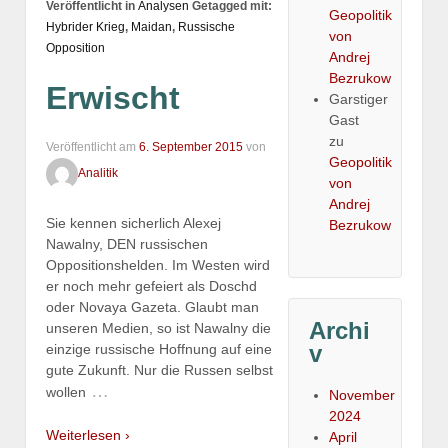
Veröffentlicht in
Analysen
Getagged mit:
Geopolitik
Hybrider Krieg
,
Maidan
,
Russische
von
Opposition
Andrej
Bezrukow
Erwischt
Garstiger
Gast
zu
Veröffentlicht am
6. September 2015
von
Geopolitik
Analitik
von
Andrej
Sie kennen sicherlich Alexej
Bezrukow
Nawalny, DEN russischen
Oppositionshelden. Im Westen wird
er noch mehr gefeiert als Doschd
oder Novaya Gazeta. Glaubt man
Archi
unseren Medien, so ist Nawalny die
v
einzige russische Hoffnung auf eine
gute Zukunft. Nur die Russen selbst
…
wollen
November
2024
Weiterlesen ›
April