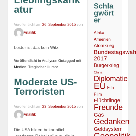
Lieblingskarik
Schla
atur
gwört
er
Veröffentlicht am
26. September 2015
von
Analitik
Afrika
Armenien
Atomkrieg
Leider ist das kein Witz.
Bundestagswah
2017
Veröffentlicht in
Analysen
Getagged mit:
Bürgerkrieg
Medien
,
Tragischer Humor
China
Diplomatie
Moderate US-
EU
Fifa
Terroristen
Film
Flüchtlinge
Freunde
Veröffentlicht am
23. September 2015
von
Gas
Analitik
Gedanken
Geldsystem
Die USA bilden bekanntlich
Geopolitik
„moderate Rebellen“ aus, die in