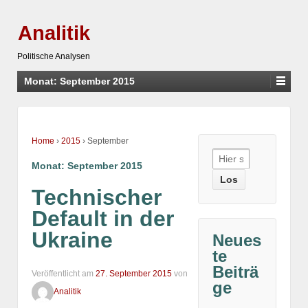
Analitik
Politische Analysen
Monat:
September 2015
Home
›
2015
›
September
Suche
Monat:
September 2015
nach:
Technischer
Default in der
Ukraine
Neues
te
Beiträ
Veröffentlicht am
27. September 2015
von
ge
Analitik