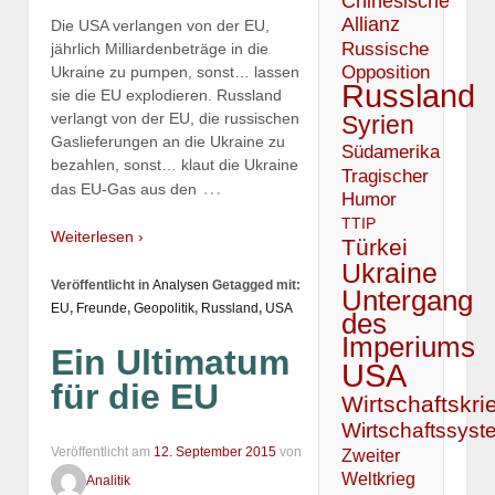
Chinesische
Allianz
Die USA verlangen von der EU,
Russische
jährlich Milliardenbeträge in die
Opposition
Ukraine zu pumpen, sonst… lassen
Russland
sie die EU explodieren. Russland
verlangt von der EU, die russischen
Syrien
Gaslieferungen an die Ukraine zu
Südamerika
bezahlen, sonst… klaut die Ukraine
Tragischer
…
das EU-Gas aus den
Humor
TTIP
Weiterlesen ›
Türkei
Ukraine
Veröffentlicht in
Analysen
Getagged mit:
Untergang
EU
,
Freunde
,
Geopolitik
,
Russland
,
USA
des
Imperiums
Ein Ultimatum
USA
für die EU
Wirtschaftskri
Wirtschaftssyst
Veröffentlicht am
12. September 2015
von
Zweiter
Weltkrieg
Analitik