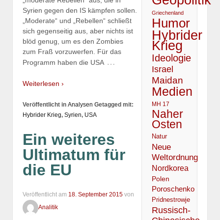
Syrien gegen den IS kämpfen sollen.
Griechenland
Humor
„Moderate“ und „Rebellen“ schließt
sich gegenseitig aus, aber nichts ist
Hybrider
blöd genug, um es den Zombies
Krieg
zum Fraß vorzuwerfen. Für das
Ideologie
…
Programm haben die USA
Israel
Maidan
Weiterlesen ›
Medien
MH 17
Veröffentlicht in
Analysen
Getagged mit:
Naher
Hybrider Krieg
,
Syrien
,
USA
Osten
Ein weiteres
Natur
Neue
Ultimatum für
Weltordnung
die EU
Nordkorea
Polen
Poroschenko
Veröffentlicht am
18. September 2015
von
Pridnestrowje
Analitik
Russisch-