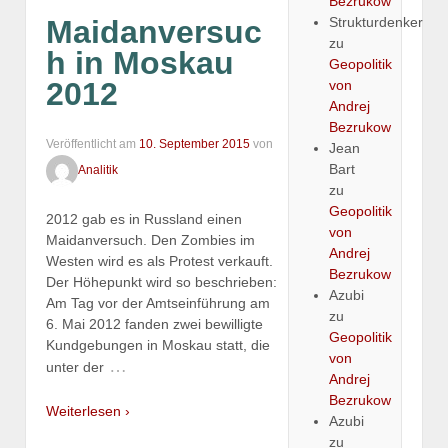
Bezrukow
Strukturdenker
Maidanversuc
zu
h in Moskau
Geopolitik
2012
von
Andrej
Bezrukow
Veröffentlicht am
10. September 2015
von
Jean
Bart
Analitik
zu
Geopolitik
2012 gab es in Russland einen
von
Maidanversuch. Den Zombies im
Andrej
Westen wird es als Protest verkauft.
Bezrukow
Der Höhepunkt wird so beschrieben:
Azubi
Am Tag vor der Amtseinführung am
zu
6. Mai 2012 fanden zwei bewilligte
Geopolitik
Kundgebungen in Moskau statt, die
von
…
unter der
Andrej
Bezrukow
Weiterlesen ›
Azubi
zu