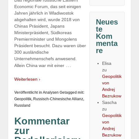
Das regionale russische Eastern
Economic Forum, das seit einigen
Jahren jährlich in Wladiwostok
abgehalten wird, wurde 2018 von
Neues
Chinas Präsident, Japans
te
Ministerpräsident, Südkoreas
Kom
Premierminister und Mongolens
menta
Präsident besucht. Dazu waren über
re
300 ausländische
Unternehmenschefs anwesend.
Elisa
…
Allein China war mit einer
zu
Geopolitik
Weiterlesen ›
von
Andrej
Veröffentlicht in
Analysen
Getagged mit:
Bezrukow
Geopolitik
,
Russisch-Chinesische Allianz
,
Sascha
Russland
zu
Geopolitik
Kommentar
von
zur
Andrej
Bezrukow