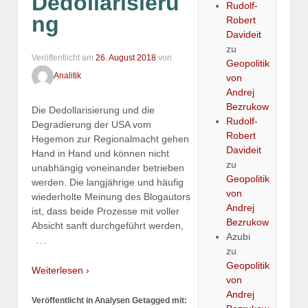
Dedollarisieru
Rudolf-
ng
Robert
Davideit
zu
Veröffentlicht am
26. August 2018
von
Geopolitik
Analitik
von
Andrej
Bezrukow
Die Dedollarisierung und die
Rudolf-
Degradierung der USA vom
Robert
Hegemon zur Regionalmacht gehen
Davideit
Hand in Hand und können nicht
zu
unabhängig voneinander betrieben
Geopolitik
werden. Die langjährige und häufig
von
wiederholte Meinung des Blogautors
Andrej
ist, dass beide Prozesse mit voller
Bezrukow
Absicht sanft durchgeführt werden,
Azubi
…
zu
Geopolitik
Weiterlesen ›
von
Andrej
Veröffentlicht in
Analysen
Getagged mit: