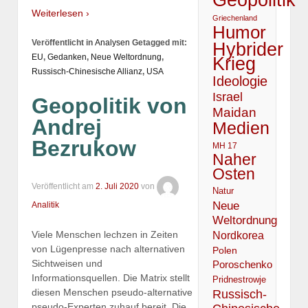
Weiterlesen ›
Griechenland
Humor
Veröffentlicht in
Analysen
Getagged mit:
Hybrider
EU
,
Gedanken
,
Neue Weltordnung
,
Krieg
Russisch-Chinesische Allianz
,
USA
Ideologie
Israel
Geopolitik von
Maidan
Andrej
Medien
Bezrukow
MH 17
Naher
Osten
Veröffentlicht am
2. Juli 2020
von
Natur
Neue
Analitik
Weltordnung
Viele Menschen lechzen in Zeiten
Nordkorea
von Lügenpresse nach alternativen
Polen
Sichtweisen und
Poroschenko
Informationsquellen. Die Matrix stellt
Pridnestrowje
diesen Menschen pseudo-alternative
Russisch-
pseudo-Experten zuhauf bereit. Die