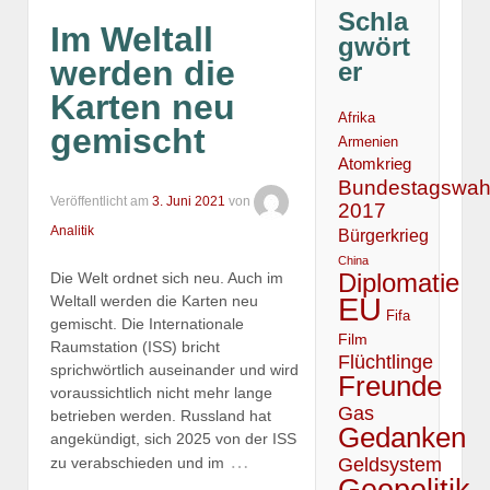
Schla
Im Weltall
gwört
werden die
er
Karten neu
Afrika
gemischt
Armenien
Atomkrieg
Bundestagswah
Veröffentlicht am
3. Juni 2021
von
2017
Analitik
Bürgerkrieg
China
Diplomatie
Die Welt ordnet sich neu. Auch im
EU
Weltall werden die Karten neu
Fifa
gemischt. Die Internationale
Film
Raumstation (ISS) bricht
Flüchtlinge
sprichwörtlich auseinander und wird
Freunde
voraussichtlich nicht mehr lange
Gas
betrieben werden. Russland hat
Gedanken
angekündigt, sich 2025 von der ISS
…
Geldsystem
zu verabschieden und im
Geopolitik