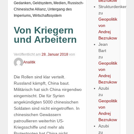
Bezrukow
Gedanken
,
Geldsystem
,
Medien
,
Russisch-
Strukturdenker
Chinesische Allianz
,
Untergang des
zu
Imperiums
,
Wirtschaftssystem
Geopolitik
von
Von Kriegern
Andrej
und Arbeitern
Bezrukow
Jean
Bart
Veröffentlicht am
28. Januar 2018
von
zu
Analitik
Geopolitik
von
Andrej
Die Rollen sind klar verteilt.
Bezrukow
Russland kämpft, China baut.
Azubi
Militärisch hat sich China nirgendwo
zu
eingemischt. Die für Syrien
Geopolitik
angekündigten 5000 chinesischen
von
Soldaten sind nicht eingetroffen. In
Andrej
chinesischen Gewässern
Bezrukow
patroullieren weiterhin US-
Azubi
Kriegsschiffe und mehr als
zu
Protestnoten hat China nicht