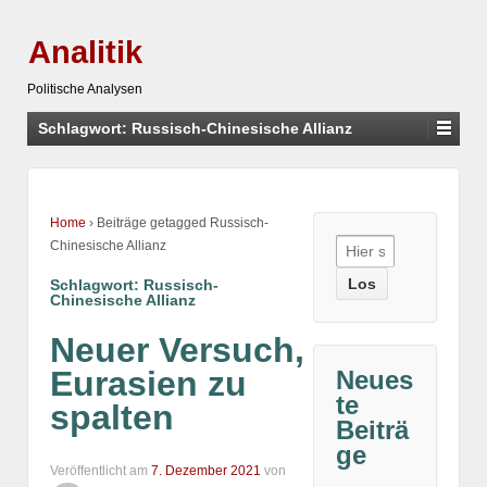
Analitik
Politische Analysen
Schlagwort:
Russisch-Chinesische Allianz
Home
›
Beiträge getagged Russisch-
Suche
Chinesische Allianz
nach:
Schlagwort:
Russisch-
Chinesische Allianz
Neuer Versuch,
Eurasien zu
Neues
te
spalten
Beiträ
ge
Veröffentlicht am
7. Dezember 2021
von