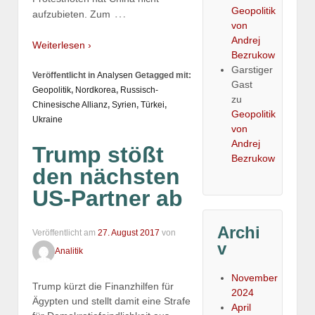
Geopolitik
…
aufzubieten. Zum
von
Andrej
Weiterlesen ›
Bezrukow
Garstiger
Veröffentlicht in
Analysen
Getagged mit:
Gast
Geopolitik
,
Nordkorea
,
Russisch-
zu
Chinesische Allianz
,
Syrien
,
Türkei
,
Geopolitik
Ukraine
von
Andrej
Trump stößt
Bezrukow
den nächsten
US-Partner ab
Archi
Veröffentlicht am
27. August 2017
von
v
Analitik
November
Trump kürzt die Finanzhilfen für
2024
Ägypten und stellt damit eine Strafe
April