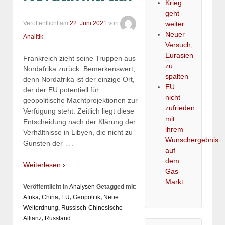
Krieg
geht
Veröffentlicht am
22. Juni 2021
von
weiter
Neuer
Analitik
Versuch,
Eurasien
Frankreich zieht seine Truppen aus
zu
Nordafrika zurück. Bemerkenswert,
spalten
denn Nordafrika ist der einzige Ort,
EU
der der EU potentiell für
nicht
geopolitische Machtprojektionen zur
zufrieden
Verfügung steht. Zeitlich liegt diese
mit
Entscheidung nach der Klärung der
ihrem
Verhältnisse in Libyen, die nicht zu
Wunschergebnis
…
Gunsten der
auf
dem
Weiterlesen ›
Gas-
Markt
Veröffentlicht in
Analysen
Getagged mit:
Afrika
,
China
,
EU
,
Geopolitik
,
Neue
Weltordnung
,
Russisch-Chinesische
Allianz
,
Russland