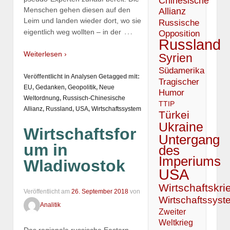
Chinesische
Menschen gehen diesen auf den
Allianz
Leim und landen wieder dort, wo sie
Russische
…
eigentlich weg wollten – in der
Opposition
Russland
Weiterlesen ›
Syrien
Südamerika
Veröffentlicht in
Analysen
Getagged mit:
Tragischer
EU
,
Gedanken
,
Geopolitik
,
Neue
Humor
Weltordnung
,
Russisch-Chinesische
TTIP
Allianz
,
Russland
,
USA
,
Wirtschaftssystem
Türkei
Ukraine
Wirtschaftsfor
Untergang
um in
des
Imperiums
Wladiwostok
USA
Wirtschaftskri
Veröffentlicht am
26. September 2018
von
Wirtschaftssyst
Analitik
Zweiter
Weltkrieg