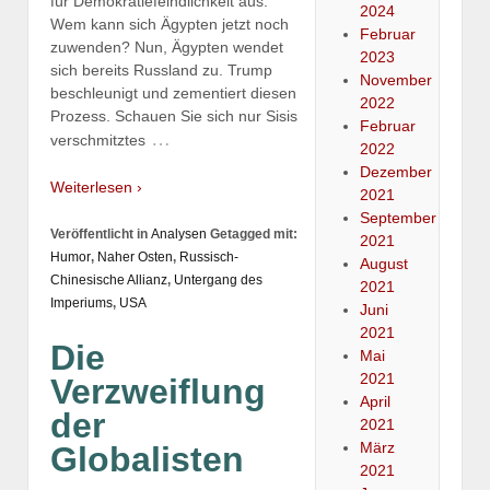
für Demokratiefeindlichkeit aus.
2024
Wem kann sich Ägypten jetzt noch
Februar
zuwenden? Nun, Ägypten wendet
2023
sich bereits Russland zu. Trump
November
beschleunigt und zementiert diesen
2022
Prozess. Schauen Sie sich nur Sisis
Februar
…
verschmitztes
2022
Dezember
Weiterlesen ›
2021
September
Veröffentlicht in
Analysen
Getagged mit:
2021
Humor
,
Naher Osten
,
Russisch-
August
Chinesische Allianz
,
Untergang des
2021
Imperiums
,
USA
Juni
2021
Die
Mai
2021
Verzweiflung
April
der
2021
März
Globalisten
2021