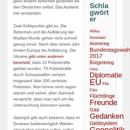
ganz andere Botschaft gesendet als
Schla
den Deutschen selbst. Das Ausland
gwört
hat verstanden.
er
Zwei Kritikpunkte gibt es. Die
Afrika
Reformen und die Aufklärung der
Armenien
Maidan-Morde gehen nicht schnell
Atomkrieg
genug voran. Nach über einem Jahr
Bundestagswah
fordert Europa die Aufklärung. Die
2017
Ukraine
gibt unter anderem
Bürgerkrieg
bescheid
, dass 13 Polizeikräfte
getötet wurden, 79 Polizeikräfte
China
Diplomatie
durch Schusswaffen verletzt,
EU
insgesamt über 200 verletzte
Fifa
Polizisten. Man könne nicht sagen
Film
warum und woher, aber Jazenjuk
Flüchtlinge
verspricht, dass man sich um die
Freunde
Untersuchung kümmern werde.
Gas
Gedanken
Jazenjuk gibt auch bekannt, dass im
Geldsystem
Donbass baldestmöglich Wahlen
Geopolitik
abgehalten werden sollen, selbst