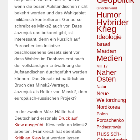
wenn die bösen Aufständischen nicht
Griechenland
Humor
bekehrt werden und das Wahlgebiet
militärisch kontrollieren. Genau so
Hybrider
schreibt es Minks2 auch vor. Dass
Krieg
Jazenjuk das bekannt gibt, ist
Ideologie
interessant, denn ein kürzlich auf
Israel
Poroschenkos Initiative
Maidan
beschlossenens Gesetz sieht vor,
Medien
dass Wahlen im Donbass erst nach
der vollständigen Entwaffnung der
MH 17
Naher
Aufständischen durchgeführt werden
Osten
können. Das Gesetz ist natürlich ein
Bruch des Minsk2-Vertrags.
Natur
Jazenjuk als Retter von Minsk2, dem
Neue
europäisch-russischen Projekt?
Weltordnung
Nordkorea
In der zweiten März-Hälfte hat
Polen
Deutschland erstmals
Druck auf
Poroschenko
Kiew ausgeübt
. Kiew solle an Minsk2
Pridnestrowje
arbeiten. Frankreich hat ebenfalls
Russisch-
Kritik an Kiew
laut werden lassen