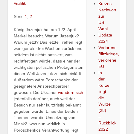
Kurzes
Analitik
Nachwort
zur
Serie
1
,
2
.
US-
Wahl
König Jazenjuk hat am 1./2. April
Update
Merkel besucht. Warum Jazenjuk?
2024
Warum jetzt? Das letzte Treffen liegt
Verlorene
weniger als drei Wochen zurück und
Blitzkriege,
seitdem ist nichts passiert, was
verlorene
rechtfertigen würde, dass einer der
EU
wichtigsten politischen Protagonisten
In
dieser Welt Jazenjuk zu sich einlädt.
der
Außerdem wäre Poroschenko der
Kürze
geeignetere Ansprechpartner
liegt
gewesen. Die Ukrainer
wundern sich
die
jedenfalls darüber, auch weil der
Würze
Besuch nur sehr kurzfristig bekannt
(28)
gegeben wurde. Eines der beiden
–
Themen war die Umsetzung von
Rückblick
Minsk2  was nun wirklich in
2022
Poroschenkos Verantwortung liegt.