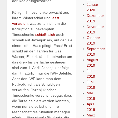
der Regierungskoalition.
Januar
2020
Königin Timoschenko erwacht aus
Dezember
ihrem Winterschlaf und
lässt
2019
verlauten
, was zu tun ist, um die
November
Korruption zu bekämpfen.
2019
Timoschenko
schießt sich
auch
Oktober
schnell auf Jazenjuk ein, auf den sie
2019
einen tiefen Hass pflegt. Fass! Er ist
September
schuld an den Tarifen für Gas,
2019
Wasser, Elektrizität, die teilweise um
August
das drei- bis vierfache gestiegen
2019
sind zum 1. April. Jazenjuk befolgt
Juli
damit natürlich nur die IWF-Befehle.
2019
Aber den IWF kann man dem
Juni
Fußvolk nicht als Schuldigen
2019
verkaufen. Jazenjuk schon.
Mai
Timoschenko verspricht sogar, dass
2019
die Tarife halbiert werden könnten,
April
wenn nur sie selbst und ihre
2019
Mannschaft die Situation managen
März
würden. Eine simple Strategie, die