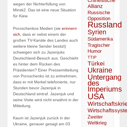
Chinesische
wegen der Nichterfüllung von
Allianz
Minsk2. Das ist eine neue Situation
Russische
für Kiew.
Opposition
Russland
Poroschenkos Medien (sie
erinnern
Syrien
sich
, dass er nebst einem der
Südamerika
großen TV-Kanäle des Landes auch
Tragischer
weitere kleine Sender besitzt)
Humor
schweigen sich zu Jazenjuks
TTIP
Deutschland-Besuch aus. Geschieht
Türkei
es hinter dem Rücken des
Ukraine
Präsidenten? Einer Pressemitteilung
Untergang
von Poroschenko ist zu entnehmen,
des
dass er mit Merkel telefonierte, nur
Imperiums
Stunden bevor Jazenjuk in
Deutschland eintraf. Jazenjuk und
USA
seine Visite wird nicht erwähnt in der
Wirtschaftskri
Mitteilung.
Wirtschaftssyst
Zweiter
Kaum ist Jazenjuk zurück in der
Weltkrieg
Ukraine, genauer gesagt am 03.