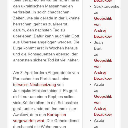
Sein Versprechen wurde nicht mal in
Bezrukow
den ukrainischen Massenmedien
Strukturdenker
verbreitet. In solch chaotischen
zu
Zeiten, wie sie gerade in der Ukraine
Geopolitik
herrschen, geht es zuallererst
von
darum, den nächsten Tag zu
Andrej
überleben. Dafür kann auch ein Gott
Bezrukow
aus Übersee angelogen werden. Die
Jean
Lüge kommt erst in Wochen heraus
Bart
und die Konsequenzen ebenso, der
zu
ansonsten sichere Tod ist viel näher.
Geopolitik
von
Andrej
Am 3. April fordern Abgeordnete von
Bezrukow
Poroschenkos Partei auch eine
Azubi
teilweise Neubesetzung
von
zu
Jazenjuks Ministerkabinett. Es geht
Geopolitik
nicht nur um einen Kopf, es sollen
von
viele Köpfe rollen. In die Schusslinie
Andrej
gerät unter anderem Innenminister
Bezrukow
Awakow, dem nun
Korruption
Azubi
vorgeworfen wird
. Der Geheimdienst
zu
durchsucht die Wohnung von