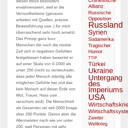
Chinesische
diesen Block besonders
Allianz
erwähnenswert, weil er die
Russische
Vernunftsebene (genaues
Opposition
arbeiten mit Quellen, präzise
Russland
Beweisführung usw..) für mich
Syrien
überraschend sehr hoch ansetzt.
Das Prinzip ganz kurz:
Südamerika
Tragischer
Menschen die noch die meiste
Humor
Zeit sich in negativen Gefühlen
festgebissen haben bewertet er
TTIP
Türkei
auf einer Skala von 0-1000 als
Ukraine
unter 200 (nicht zu verwechseln,
Untergang
dass jeder Mensch ständig alle
des
möglichen Gefühle hat und das
Imperiums
kein Mensch auf dieser Erde von
USA
Wut, Trauer, Hass usw…
verschont wird). Die Menschheit
Wirtschaftskri
als Gesamtes sei seit 2000 knapp
Wirtschaftssyst
über 200 Punkte. Davon aber die
Zweiter
Allermeisten nach wie vor unter
Weltkrieg
200, weil Personen mit sehr