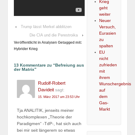
Krieg
geht
weiter
Neuer
Versuch,
‹
Trump lässt Merkel abblitzen
Eurasien
Die CIA und die Perestroika
›
zu
Veröffentlicht in
Analysen
Getagged mit:
spalten
Hybrider Krieg
EU
nicht
zufrieden
13 Kommentare zu “
Befreiung aus
der Matrix
”
mit
ihrem
Rudolf-Robert
Wunschergebnis
Davideit
sagt:
auf
dem
15. März 2017 um 23:53 Uhr
Gas-
Markt
Tja ANALITIK, jenseits meiner
hochkomplexen „Theorie der
Paradigmen“ -TdP-, hat sich auch
bei mir seit längerem so etwas