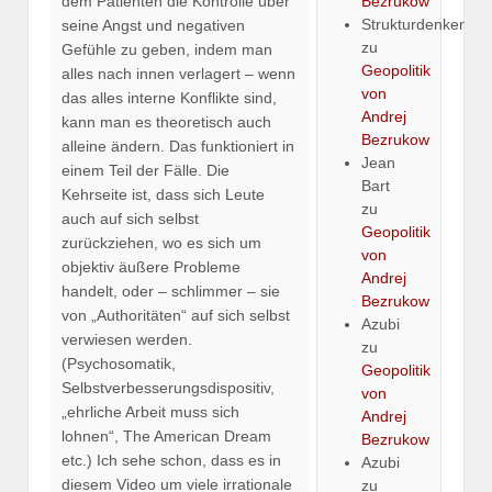
Bezrukow
dem Patienten die Kontrolle über
Strukturdenker
seine Angst und negativen
zu
Gefühle zu geben, indem man
Geopolitik
alles nach innen verlagert – wenn
von
das alles interne Konflikte sind,
Andrej
kann man es theoretisch auch
Bezrukow
alleine ändern. Das funktioniert in
Jean
einem Teil der Fälle. Die
Bart
Kehrseite ist, dass sich Leute
zu
auch auf sich selbst
Geopolitik
zurückziehen, wo es sich um
von
objektiv äußere Probleme
Andrej
handelt, oder – schlimmer – sie
Bezrukow
von „Authoritäten“ auf sich selbst
Azubi
verwiesen werden.
zu
(Psychosomatik,
Geopolitik
Selbstverbesserungsdispositiv,
von
„ehrliche Arbeit muss sich
Andrej
lohnen“, The American Dream
Bezrukow
etc.) Ich sehe schon, dass es in
Azubi
diesem Video um viele irrationale
zu