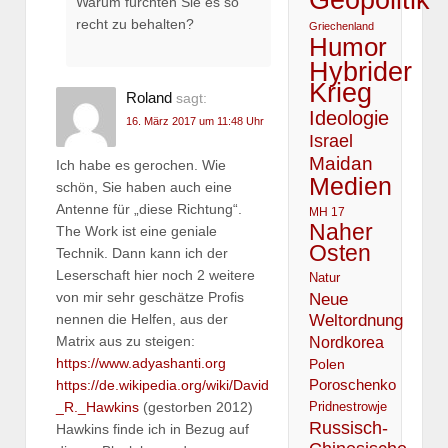
Warum fürchten Sie es so
recht zu behalten?
Griechenland
Humor
Hybrider
Krieg
Roland
sagt:
Ideologie
16. März 2017 um 11:48 Uhr
Israel
Maidan
Ich habe es gerochen. Wie
Medien
schön, Sie haben auch eine
Antenne für „diese Richtung“.
MH 17
Naher
The Work ist eine geniale
Osten
Technik. Dann kann ich der
Leserschaft hier noch 2 weitere
Natur
Neue
von mir sehr geschätze Profis
Weltordnung
nennen die Helfen, aus der
Matrix aus zu steigen:
Nordkorea
https://www.adyashanti.org
Polen
Poroschenko
https://de.wikipedia.org/wiki/David
_R._Hawkins
(gestorben 2012)
Pridnestrowje
Russisch-
Hawkins finde ich in Bezug auf