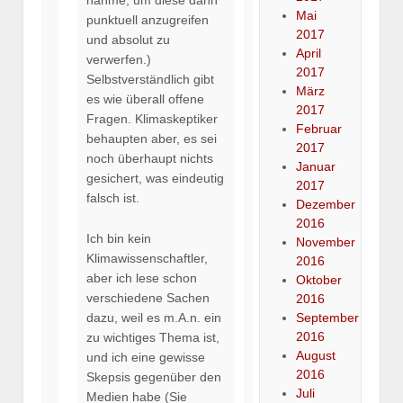
nähme, um diese dann
Mai
punktuell anzugreifen
2017
und absolut zu
April
verwerfen.)
2017
Selbstverständlich gibt
März
es wie überall offene
2017
Fragen. Klimaskeptiker
Februar
behaupten aber, es sei
2017
noch überhaupt nichts
Januar
gesichert, was eindeutig
2017
falsch ist.
Dezember
2016
Ich bin kein
November
Klimawissenschaftler,
2016
aber ich lese schon
Oktober
verschiedene Sachen
2016
dazu, weil es m.A.n. ein
September
2016
zu wichtiges Thema ist,
August
und ich eine gewisse
2016
Skepsis gegenüber den
Juli
Medien habe (Sie