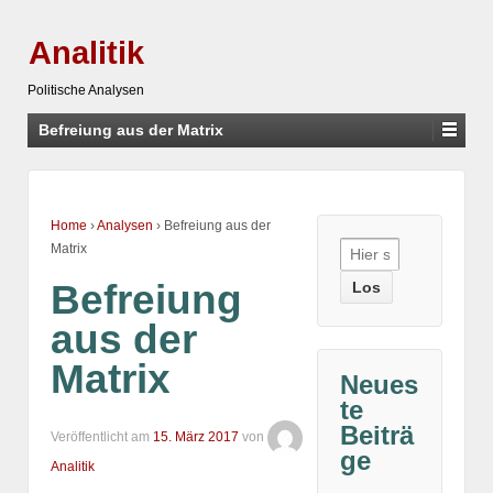
Analitik
Politische Analysen
Befreiung aus der Matrix
Home
›
Analysen
›
Befreiung aus der
Suche
Matrix
nach:
Befreiung
aus der
Matrix
Neues
te
Beiträ
Veröffentlicht am
15. März 2017
von
ge
Analitik