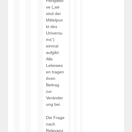
Perspekti
ve („wir
sind der
Mittelpun
kt des
Universu
ms“)
einmal
aufgibt.
Alle
Lebewes
en tragen
ihren
Beitrag
zur
Veränder
ung bei.
Die Frage
nach
Relevanz