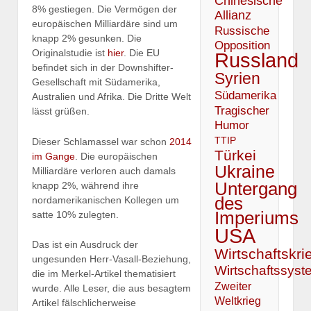
Chinesische
8% gestiegen. Die Vermögen der
Allianz
europäischen Milliardäre sind um
Russische
knapp 2% gesunken. Die
Opposition
Originalstudie ist
hier
. Die EU
Russland
befindet sich in der Downshifter-
Syrien
Gesellschaft mit Südamerika,
Südamerika
Australien und Afrika. Die Dritte Welt
Tragischer
lässt grüßen.
Humor
TTIP
Dieser Schlamassel war schon
2014
Türkei
im Gange
. Die europäischen
Ukraine
Milliardäre verloren auch damals
Untergang
knapp 2%, während ihre
des
nordamerikanischen Kollegen um
Imperiums
satte 10% zulegten.
USA
Das ist ein Ausdruck der
Wirtschaftskri
ungesunden Herr-Vasall-Beziehung,
Wirtschaftssyst
die im Merkel-Artikel thematisiert
Zweiter
wurde. Alle Leser, die aus besagtem
Weltkrieg
Artikel fälschlicherweise