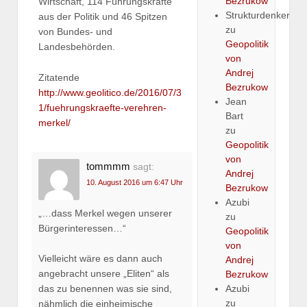
Bezrukow
Wirtschaft, 114 Führungskräfte
Strukturdenker
aus der Politik und 46 Spitzen
zu
von Bundes- und
Geopolitik
Landesbehörden.
von
Andrej
Zitatende
Bezrukow
http://www.geolitico.de/2016/07/3
Jean
1/fuehrungskraefte-verehren-
Bart
merkel/
zu
Geopolitik
von
tommmm
sagt:
Andrej
10. August 2016 um 6:47 Uhr
Bezrukow
Azubi
„…dass Merkel wegen unserer
zu
Bürgerinteressen…“
Geopolitik
von
Vielleicht wäre es dann auch
Andrej
angebracht unsere „Eliten“ als
Bezrukow
das zu benennen was sie sind,
Azubi
zu
nähmlich die einheimische