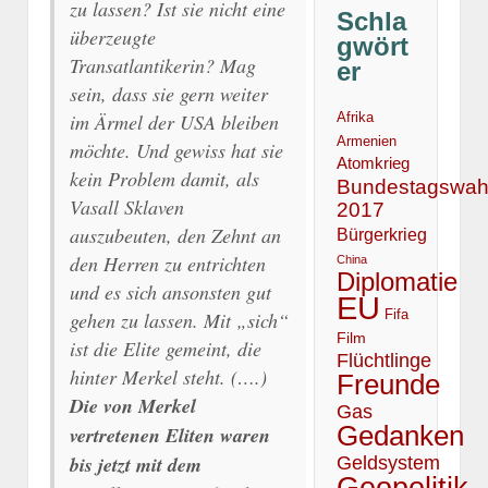
zu lassen? Ist sie nicht eine
Schla
überzeugte
gwört
Transatlantikerin? Mag
er
sein, dass sie gern weiter
im Ärmel der USA bleiben
Afrika
Armenien
möchte. Und gewiss hat sie
Atomkrieg
kein Problem damit, als
Bundestagswah
Vasall Sklaven
2017
auszubeuten, den Zehnt an
Bürgerkrieg
den Herren zu entrichten
China
Diplomatie
und es sich ansonsten gut
EU
Fifa
gehen zu lassen. Mit „sich“
Film
ist die Elite gemeint, die
Flüchtlinge
hinter Merkel steht. (….)
Freunde
Die von Merkel
Gas
Gedanken
vertretenen Eliten waren
bis jetzt mit dem
Geldsystem
Geopolitik