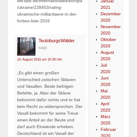
ww.bpb.de/internationales/europa
Januar
2021
/ukraine/228453/rating-
Dezember
ukrainische-milliardaere-in-der-
2020
forbes-liste-2016
November
2020
Oktober
TeutoburgsWälder
2020
sagt:
August
2020
10. August 2016 um 10:39 Uhr
Juli
2020
„Es gibt einen großen
Juni
Unterschied zwischen Sklaven
2020
und Vasallen. Beide befolgen
Mai
Befehle, ja. Aber der Sklave
2020
bekommt dafür nichts und er hat
April
kein Recht zu widersprechen. Der
2020
Vasall bekommt für seine Treue
März
einen Anteil an der Beute und
2020
darf auch Einwände erheben.
Februar
Deutschland ist ein Vasall der
2020