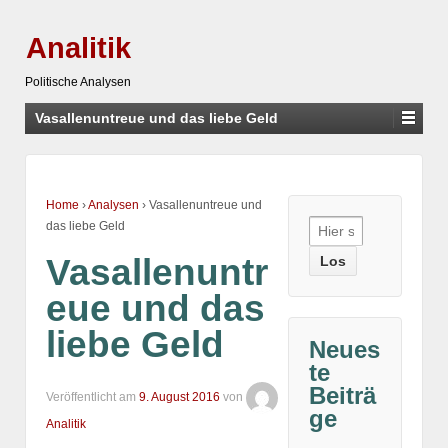
Analitik
Politische Analysen
Vasallenuntreue und das liebe Geld
Home
›
Analysen
›
Vasallenuntreue und
Suche
das liebe Geld
nach:
Vasallenuntr
eue und das
liebe Geld
Neues
te
Beiträ
Veröffentlicht am
9. August 2016
von
ge
Analitik