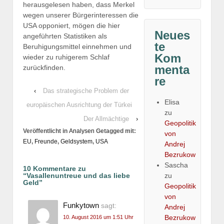
herausgelesen haben, dass Merkel
wegen unserer Bürgerinteressen die
USA opponiert, mögen die hier
Neues
angeführten Statistiken als
te
Beruhigungsmittel einnehmen und
Kom
wieder zu ruhigerem Schlaf
menta
zurückfinden.
re
‹
Das strategische Problem der
Elisa
europäischen Ausrichtung der Türkei
zu
Der Allmächtige
›
Geopolitik
Veröffentlicht in
Analysen
Getagged mit:
von
EU
,
Freunde
,
Geldsystem
,
USA
Andrej
Bezrukow
Sascha
10 Kommentare zu
zu
“
Vasallenuntreue und das liebe
Geld
”
Geopolitik
von
Funkytown
sagt:
Andrej
Bezrukow
10. August 2016 um 1:51 Uhr