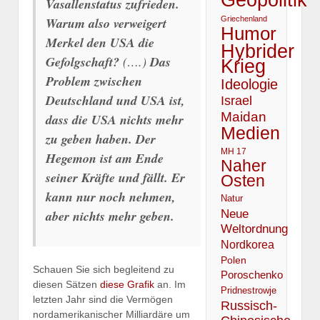
Vasallenstatus zufrieden.
Griechenland
Warum also verweigert
Humor
Merkel den USA die
Hybrider
Gefolgschaft?
(….)
Das
Krieg
Problem zwischen
Ideologie
Deutschland und USA ist,
Israel
Maidan
dass die USA nichts mehr
Medien
zu geben haben. Der
MH 17
Hegemon ist am Ende
Naher
seiner Kräfte und fällt. Er
Osten
kann nur noch nehmen,
Natur
Neue
aber nichts mehr geben.
Weltordnung
Nordkorea
Polen
Schauen Sie sich begleitend zu
Poroschenko
diesen Sätzen
diese Grafik
an. Im
Pridnestrowje
letzten Jahr sind die Vermögen
Russisch-
nordamerikanischer Milliardäre um