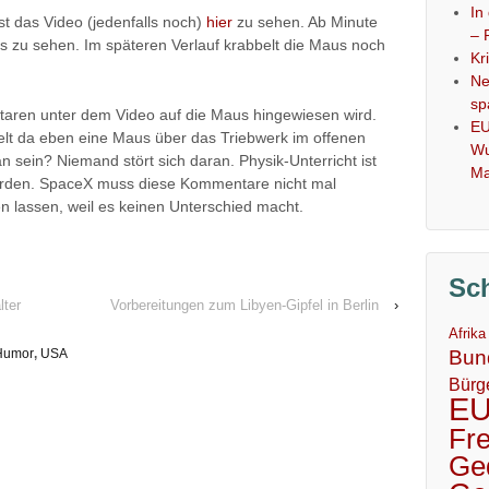
In
t das Video (jedenfalls noch)
hier
zu sehen. Ab Minute
– 
us zu sehen. Im späteren Verlauf krabbelt die Maus noch
Kr
Ne
sp
taren unter dem Video auf die Maus hingewiesen wird.
EU
lt da eben eine Maus über das Triebwerk im offenen
Wu
n sein? Niemand stört sich daran. Physik-Unterricht ist
Ma
orden. SpaceX muss diese Kommentare nicht mal
n lassen, weil es keinen Unterschied macht.
Sc
lter
Vorbereitungen zum Libyen-Gipfel in Berlin
›
Afrika
Humor
,
USA
Bun
Bürg
E
Fr
Ge