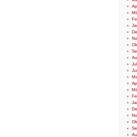
Ap
Mä
Fe
Ja
De
No
Ok
Se
Au
Ju
Ju
Ma
Ap
Mä
Fe
Ja
De
No
Ok
Se
Au