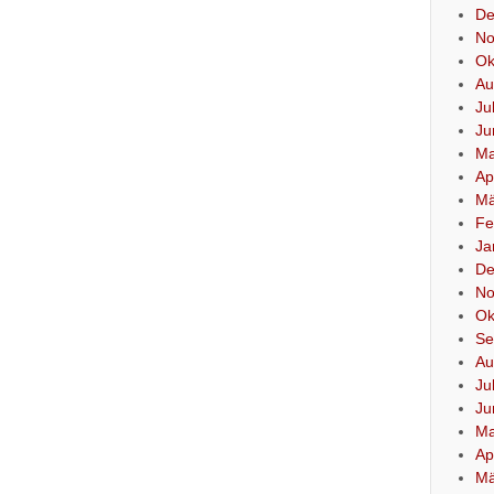
De
No
Ok
Au
Ju
Ju
Ma
Ap
Mä
Fe
Ja
De
No
Ok
Se
Au
Ju
Ju
Ma
Ap
Mä