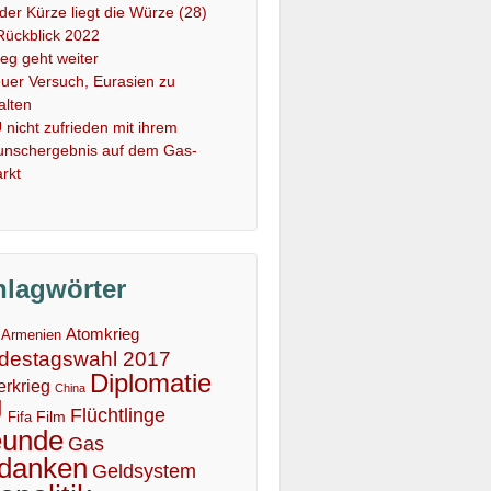
 der Kürze liegt die Würze (28)
Rückblick 2022
ieg geht weiter
uer Versuch, Eurasien zu
alten
 nicht zufrieden mit ihrem
nschergebnis auf dem Gas-
rkt
hlagwörter
Atomkrieg
Armenien
destagswahl 2017
Diplomatie
erkrieg
China
U
Flüchtlinge
Film
Fifa
eunde
Gas
danken
Geldsystem