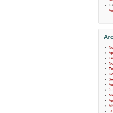
Ga
An
Ar
No
Ap
Fe
No
Fe
De
Se
Au
Ju
Ma
Ap
Mä
Ja