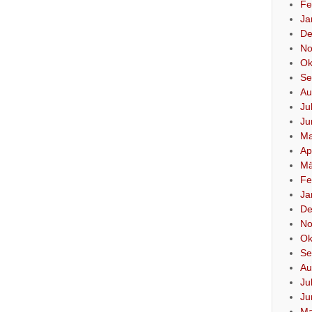
Fe
Ja
De
No
Ok
Se
Au
Ju
Ju
Ma
Ap
Mä
Fe
Ja
De
No
Ok
Se
Au
Ju
Ju
Ma