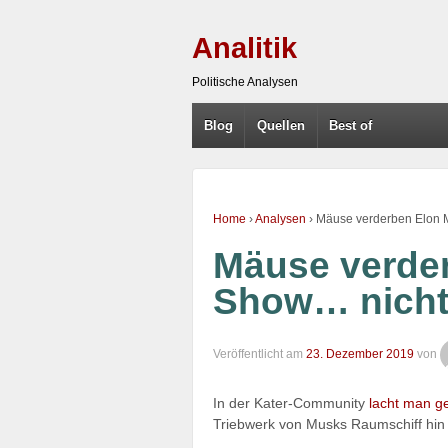
Analitik
Politische Analysen
Blog
Quellen
Best of
Home
›
Analysen
›
Mäuse verderben Elon 
Mäuse verde
Show… nich
Veröffentlicht am
23. Dezember 2019
von
In der Kater-Community
lacht man g
Triebwerk von Musks Raumschiff hin 