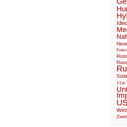
Geo
Hu
Hy
Ideo
Me
Nah
Neue
Polen
Russ
Russ
Ru
Süda
TTIP
Un
Im
U
Wirt
Zweit