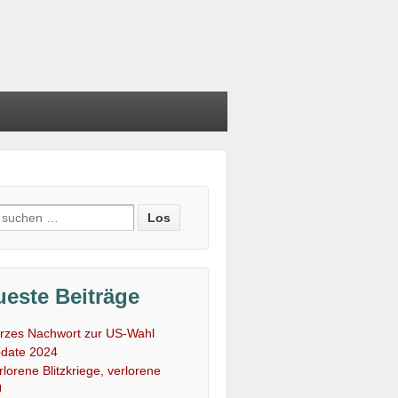
e
:
este Beiträge
rzes Nachwort zur US-Wahl
date 2024
rlorene Blitzkriege, verlorene
U