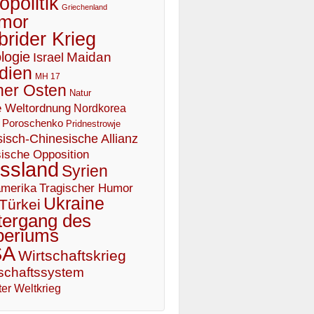
politik
Griechenland
mor
brider Krieg
logie
Maidan
Israel
dien
MH 17
er Osten
Natur
 Weltordnung
Nordkorea
Poroschenko
Pridnestrowje
isch-Chinesische Allianz
ische Opposition
ssland
Syrien
Tragischer Humor
merika
Ukraine
Türkei
tergang des
periums
SA
Wirtschaftskrieg
schaftssystem
er Weltkrieg