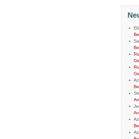
Ne
El
Be
Sa
Be
Ru
Ge
Ru
Ge
Az
Be
St
An
Je
An
Az
Be
Az
Be