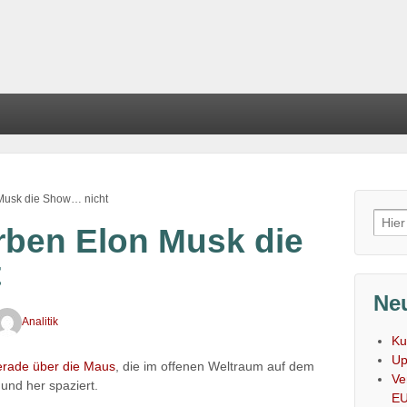
Musk die Show… nicht
Such
rben Elon Musk die
nach
t
Neu
Analitik
Ku
Up
erade über die Maus
, die im offenen Weltraum auf dem
Ve
und her spaziert.
E