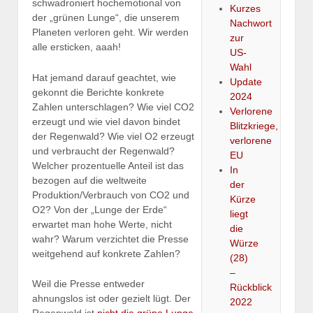
schwadroniert hochemotional von
Kurzes
der „grünen Lunge“, die unserem
Nachwort
Planeten verloren geht. Wir werden
zur
alle ersticken, aaah!
US-
Wahl
Hat jemand darauf geachtet, wie
Update
gekonnt die Berichte konkrete
2024
Zahlen unterschlagen? Wie viel CO2
Verlorene
erzeugt und wie viel davon bindet
Blitzkriege,
der Regenwald? Wie viel O2 erzeugt
verlorene
und verbraucht der Regenwald?
EU
Welcher prozentuelle Anteil ist das
In
bezogen auf die weltweite
der
Produktion/Verbrauch von CO2 und
Kürze
O2? Von der „Lunge der Erde“
liegt
erwartet man hohe Werte, nicht
die
wahr? Warum verzichtet die Presse
Würze
weitgehend auf konkrete Zahlen?
(28)
–
Weil die Presse entweder
Rückblick
ahnungslos ist oder gezielt lügt. Der
2022
Regenwald ist
nicht die grüne Lunge