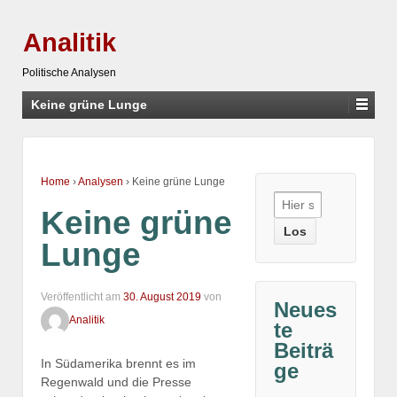
Analitik
Politische Analysen
Keine grüne Lunge
Home
›
Analysen
›
Keine grüne Lunge
Suche
Keine grüne
nach:
Lunge
Veröffentlicht am
30. August 2019
von
Neues
Analitik
te
Beiträ
In Südamerika brennt es im
ge
Regenwald und die Presse