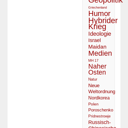
Griechenland
Humor
Hybrider
Krieg
Ideologie
Israel
Maidan
Medien
MH 17
Naher
Osten
Natur
Neue
Weltordnung
Nordkorea
Polen
Poroschenko
Pridnestrowje
Russisch-