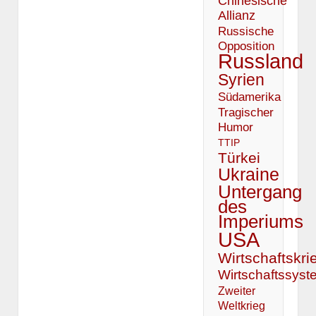
Chinesische
Allianz
Russische
Opposition
Russland
Syrien
Südamerika
Tragischer
Humor
TTIP
Türkei
Ukraine
Untergang
des
Imperiums
USA
Wirtschaftskri
Wirtschaftssyst
Zweiter
Weltkrieg