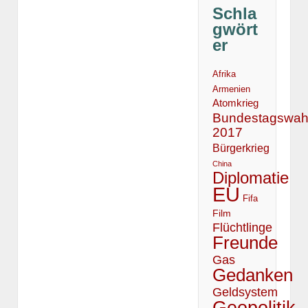
Schla
gwört
er
Afrika
Armenien
Atomkrieg
Bundestagswah
2017
Bürgerkrieg
China
Diplomatie
EU
Fifa
Film
Flüchtlinge
Freunde
Gas
Gedanken
Geldsystem
Geopolitik