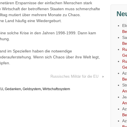
netären Ersparnisse der einfachen Menschen stark
Die Wirtschaft der betroffenen Staaten muss schmerzhafte
Ne
lltag mutiert über mehrere Monate zu Chaos.
ene Land häufig eine Wiedergeburt.
El
Be
eine solche Krise in den Jahren 1998-1999. Dann kam
Sa
ehung.
Be
Ru
and im Speziellen haben die notwendige
Ge
Wiederauferstehung. Wenn sich Chaos über ihre Welt legt,
Ru
öpfen.
Ge
Az
Russisches Militär für die EU
›
Be
St
EU
,
Gedanken
,
Geldsystem
,
Wirtschaftssystem
An
Je
An
Az
Be
Az
Be