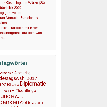
 der Kürze liegt die Würze (28)
Rückblick 2022
ieg geht weiter
uer Versuch, Eurasien zu
alten
 nicht zufrieden mit ihrem
nschergebnis auf dem Gas-
rkt
hlagwörter
Atomkrieg
Armenien
destagswahl 2017
Diplomatie
erkrieg
China
U
Flüchtlinge
Film
Fifa
eunde
Gas
danken
Geldsystem