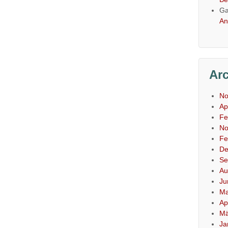
Ga
An
Ar
No
Ap
Fe
No
Fe
De
Se
Au
Ju
Ma
Ap
Mä
Ja