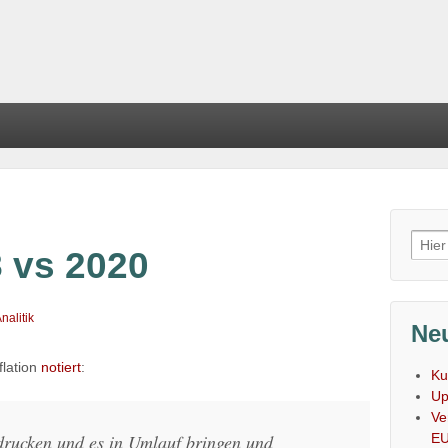
Such
8 vs 2020
nach
nalitik
Neu
flation
notiert
:
Ku
Up
Ve
E
rucken und es in Umlauf bringen und