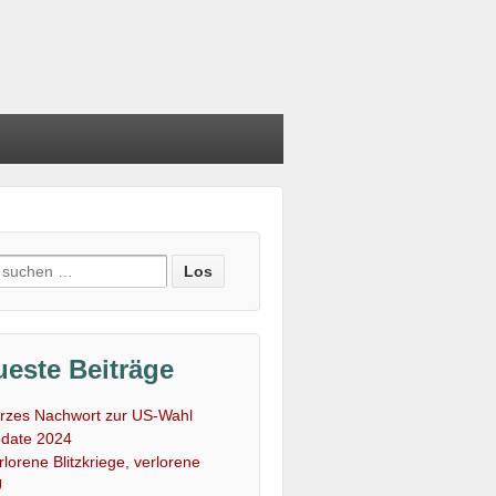
e
:
este Beiträge
rzes Nachwort zur US-Wahl
date 2024
rlorene Blitzkriege, verlorene
U