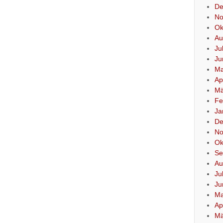
De
No
Ok
Au
Ju
Ju
Ma
Ap
Mä
Fe
Ja
De
No
Ok
Se
Au
Ju
Ju
Ma
Ap
Mä