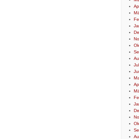
Ap
Mä
Fe
Ja
De
No
Ok
Se
Au
Ju
Ju
Ma
Ap
Mä
Fe
Ja
De
No
Ok
Se
Au