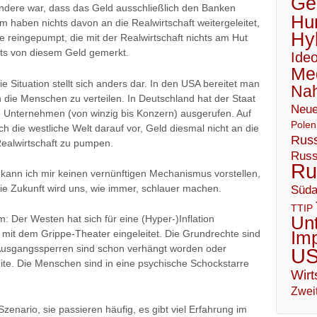
Geo
esondere war, dass das Geld ausschließlich den Banken
Hu
haben nichts davon an die Realwirtschaft weitergeleitet,
Hy
ere reingepumpt, die mit der Realwirtschaft nichts am Hut
hts von diesem Geld gemerkt.
Ideo
Me
ie Situation stellt sich anders dar. In den USA bereitet man
Nah
an die Menschen zu verteilen. In Deutschland hat der Staat
Neue
le Unternehmen (von winzig bis Konzern) ausgerufen. Auf
Polen
h die westliche Welt darauf vor, Geld diesmal nicht an die
Russ
Realwirtschaft zu pumpen.
Russ
Ru
 kann ich mir keinen vernünftigen Mechanismus vorstellen,
 Die Zukunft wird uns, wie immer, schlauer machen.
Süda
TTIP
Un
 Der Westen hat sich für eine (Hyper-)Inflation
Im
 mit dem Grippe-Theater eingeleitet. Die Grundrechte sind
 Ausgangssperren sind schon verhängt worden oder
U
weite. Die Menschen sind in eine psychische Schockstarre
Wirt
Zweit
Szenario, sie passieren häufig, es gibt viel Erfahrung im