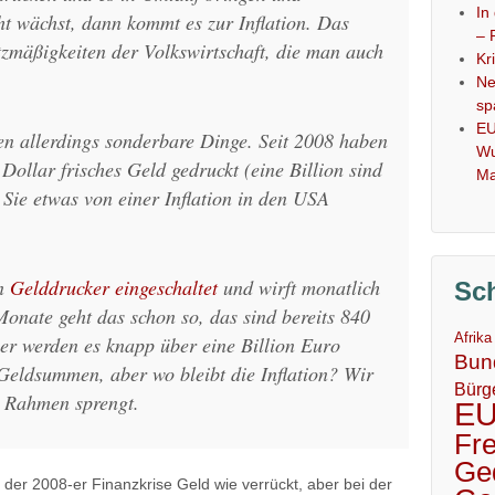
In
cht wächst, dann kommt es zur Inflation. Das
– 
tzmäßigkeiten der Volkswirtschaft, die man auch
Kr
Ne
sp
EU
en allerdings sonderbare Dinge. Seit 2008 haben
Wu
Dollar frisches Geld gedruckt (eine Billion sind
Ma
Sie etwas von einer Inflation in den USA
en
Gelddrucker eingeschaltet
und wirft monatlich
Sc
onate geht das schon so, das sind bereits 840
Afrika
er werden es knapp über eine Billion Euro
Bun
Geldsummen, aber wo bleibt die Inflation? Wir
Bürg
n Rahmen sprengt.
E
Fr
Ge
er 2008-er Finanzkrise Geld wie verrückt, aber bei der