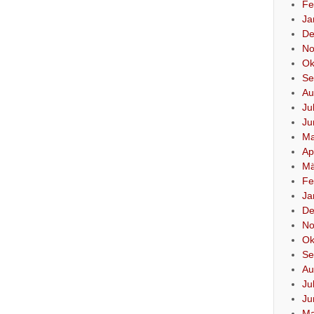
Fe
Ja
De
No
Ok
Se
Au
Ju
Ju
Ma
Ap
Mä
Fe
Ja
De
No
Ok
Se
Au
Ju
Ju
Ma