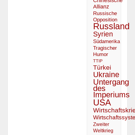
Chinesische
Allianz
Russische
Opposition
Russland
Syrien
Südamerika
Tragischer
Humor
TTIP
Türkei
Ukraine
Untergang
des
Imperiums
USA
Wirtschaftskri
Wirtschaftssyst
Zweiter
Weltkrieg