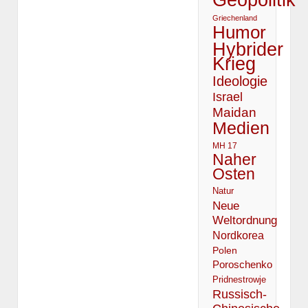
Griechenland
Humor
Hybrider
Krieg
Ideologie
Israel
Maidan
Medien
MH 17
Naher
Osten
Natur
Neue
Weltordnung
Nordkorea
Polen
Poroschenko
Pridnestrowje
Russisch-