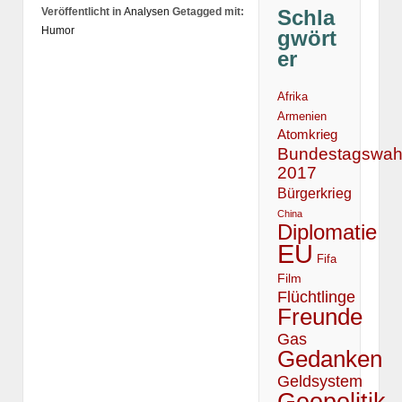
Schla
Veröffentlicht in
Analysen
Getagged mit:
Humor
gwört
er
Afrika
Armenien
Atomkrieg
Bundestagswah
2017
Bürgerkrieg
China
Diplomatie
EU
Fifa
Film
Flüchtlinge
Freunde
Gas
Gedanken
Geldsystem
Geopolitik