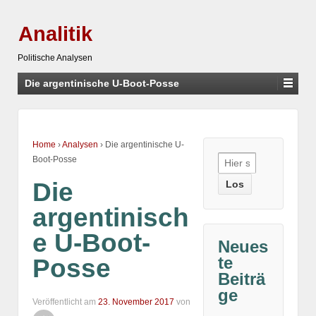
Analitik
Politische Analysen
Die argentinische U-Boot-Posse
Home
›
Analysen
›
Die argentinische U-
Suche
Boot-Posse
nach:
Die
argentinisch
e U-Boot-
Neues
te
Posse
Beiträ
ge
Veröffentlicht am
23. November 2017
von