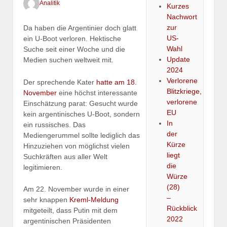
Analitik
Kurzes
Nachwort
zur
Da haben die Argentinier doch glatt
US-
ein U-Boot verloren. Hektische
Wahl
Suche seit einer Woche und die
Update
Medien suchen weltweit mit.
2024
Verlorene
Der sprechende Kater
hatte am 18.
Blitzkriege,
November
eine höchst interessante
verlorene
Einschätzung parat: Gesucht wurde
EU
kein argentinisches U-Boot, sondern
In
ein russisches. Das
der
Mediengerummel sollte lediglich das
Kürze
Hinzuziehen von möglichst vielen
liegt
Suchkräften aus aller Welt
die
legitimieren.
Würze
(28)
Am 22. November wurde in einer
–
sehr knappen
Kreml-Meldung
Rückblick
mitgeteilt, dass Putin mit dem
2022
argentinischen Präsidenten