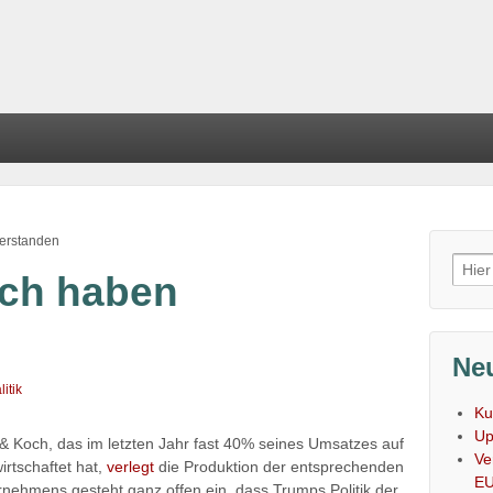
erstanden
Such
och haben
nach
Neu
itik
Ku
Up
 Koch, das im letzten Jahr fast 40% seines Umsatzes auf
Ve
rtschaftet hat,
verlegt
die Produktion der entsprechenden
E
rnehmens gesteht ganz offen ein, dass Trumps Politik der