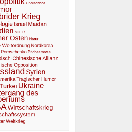
politik
Griechenland
mor
brider Krieg
logie
Maidan
Israel
dien
MH 17
er Osten
Natur
 Weltordnung
Nordkorea
Poroschenko
Pridnestrowje
isch-Chinesische Allianz
ische Opposition
ssland
Syrien
Tragischer Humor
merika
Ukraine
Türkei
tergang des
periums
SA
Wirtschaftskrieg
schaftssystem
er Weltkrieg