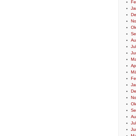
Fe
Ja
De
No
Ok
Se
Au
Ju
Ju
Ma
Ap
Mä
Fe
Ja
De
No
Ok
Se
Au
Ju
Ju
Ma