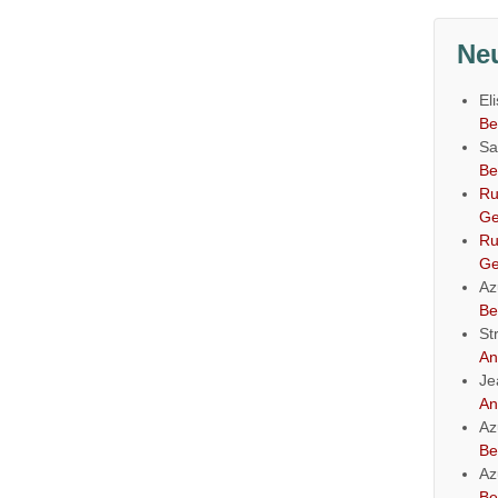
Ne
El
Be
Sa
Be
Ru
Ge
Ru
Ge
Az
Be
St
An
Je
An
Az
Be
Az
Be