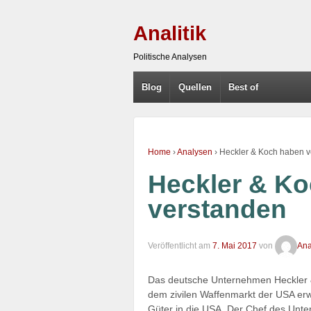
Analitik
Politische Analysen
Blog
Quellen
Best of
Home
›
Analysen
›
Heckler & Koch haben v
Heckler & K
verstanden
Veröffentlicht am
7. Mai 2017
von
Anal
Das deutsche Unternehmen Heckler &
dem zivilen Waffenmarkt der USA erwi
Güter in die USA. Der Chef des Unte