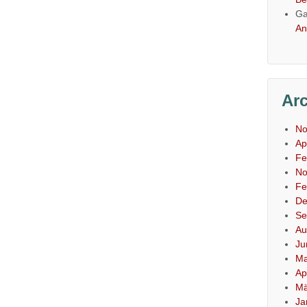
Ga
An
Ar
No
Ap
Fe
No
Fe
De
Se
Au
Ju
Ma
Ap
Mä
Ja