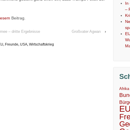
In
– 
Kr
iesem
Beitrag.
Ne
sp
mee – dritte Ergebnisse
Großvater Agwan
›
EU
Wu
EU
,
Freunde
,
USA
,
Wirtschaftskrieg
Ma
Sc
Afrika
Bun
Bürg
E
Fr
Ge