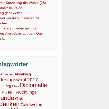
 der Kürze liegt die Würze (28)
Rückblick 2022
ieg geht weiter
uer Versuch, Eurasien zu
alten
 nicht zufrieden mit ihrem
nschergebnis auf dem Gas-
rkt
hlagwörter
Atomkrieg
Armenien
destagswahl 2017
Diplomatie
erkrieg
China
U
Flüchtlinge
Film
Fifa
eunde
Gas
danken
Geldsystem