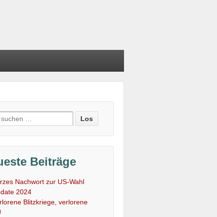
e
:
este Beiträge
rzes Nachwort zur US-Wahl
date 2024
rlorene Blitzkriege, verlorene
U