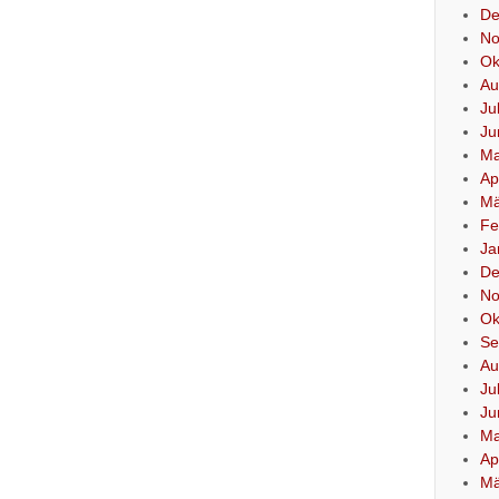
De
No
Ok
Au
Ju
Ju
Ma
Ap
Mä
Fe
Ja
De
No
Ok
Se
Au
Ju
Ju
Ma
Ap
Mä