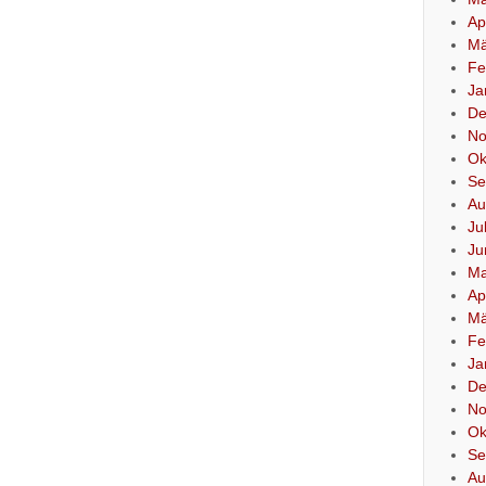
Ap
Mä
Fe
Ja
De
No
Ok
Se
Au
Ju
Ju
Ma
Ap
Mä
Fe
Ja
De
No
Ok
Se
Au