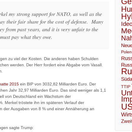
Geo
Hu
rkel my strong support for NATO, as well as the
Hy
ay their fair share for the cost of defense. Many
Ideo
y from past years, and it is very unfair to the
Me
 must pay what they owe.
Nah
Neue
Polen
Russ
tragen zu viel der Kosten. Die anderen haben Schulden
Russ
ichen werden. Der Herr fordert eine Abgabe vom Vasall.
Ru
n.
Süda
hatte 2015
ein BIP von 3032,82 Milliarden Euro. Der
TTIP
chen Jahr 32,97 Milliarden Euro. Das sind weniger als 1,1
Un
iell von Deutschland ein Wachstum der
Im
 Merkel tröstete ihn im späteren Verlauf der
U
m der Ausgaben von 8 % und einer Annäherung an
Wirt
Zweit
ingen sagte Trump: