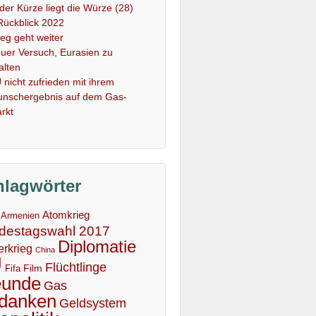
 der Kürze liegt die Würze (28)
Rückblick 2022
ieg geht weiter
uer Versuch, Eurasien zu
alten
 nicht zufrieden mit ihrem
nschergebnis auf dem Gas-
rkt
hlagwörter
Atomkrieg
Armenien
destagswahl 2017
Diplomatie
erkrieg
China
U
Flüchtlinge
Film
Fifa
eunde
Gas
danken
Geldsystem