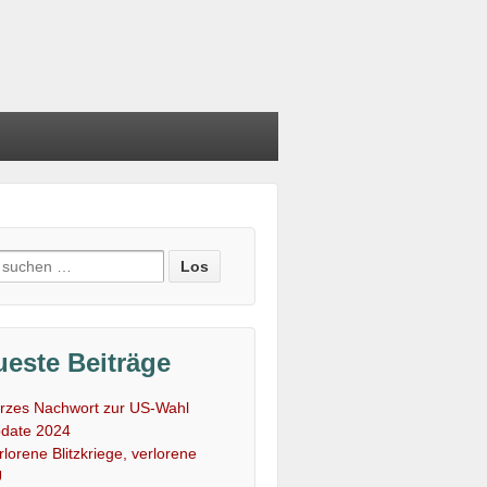
e
:
este Beiträge
rzes Nachwort zur US-Wahl
date 2024
rlorene Blitzkriege, verlorene
U