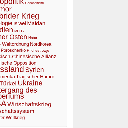
politik
Griechenland
mor
brider Krieg
logie
Maidan
Israel
dien
MH 17
er Osten
Natur
 Weltordnung
Nordkorea
Poroschenko
Pridnestrowje
isch-Chinesische Allianz
ische Opposition
ssland
Syrien
Tragischer Humor
merika
Ukraine
Türkei
tergang des
periums
SA
Wirtschaftskrieg
schaftssystem
er Weltkrieg