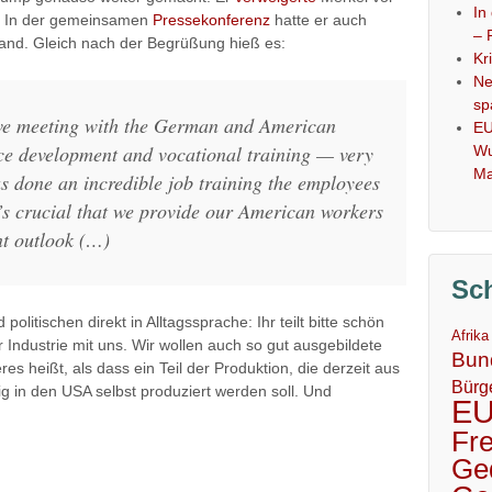
In
. In der gemeinsamen
Pressekonferenz
hatte er auch
– 
land. Gleich nach der Begrüßung hieß es:
Kr
Ne
sp
ive meeting with the German and American
EU
ce development and vocational training — very
Wu
Ma
 done an incredible job training the employees
’s crucial that we provide our American workers
nt outlook (…)
Sc
litischen direkt in Alltagssprache: Ihr teilt bitte schön
Afrika
Industrie mit uns. Wir wollen auch so gut ausgebildete
Bun
es heißt, als dass ein Teil der Produktion, die derzeit aus
Bürg
ig in den USA selbst produziert werden soll. Und
E
Fr
Ge