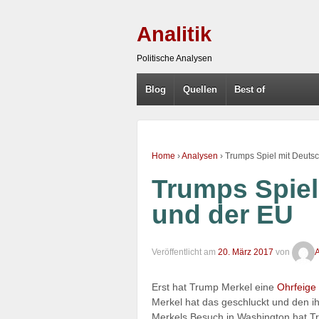
Analitik
Politische Analysen
Blog
Quellen
Best of
Home
›
Analysen
›
Trumps Spiel mit Deuts
Trumps Spiel
und der EU
Veröffentlicht am
20. März 2017
von
A
Erst hat Trump Merkel eine
Ohrfeige
Merkel hat das geschluckt und den i
Merkels Besuch in Washington hat T