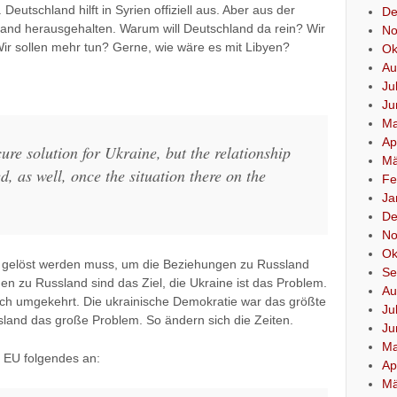
 Deutschland hilft in Syrien offiziell aus. Aber aus der
De
land herausgehalten. Warum will Deutschland da rein? Wir
No
 Wir sollen mehr tun? Gerne, wie wäre es mit Libyen?
Ok
Au
Ju
Ju
Ma
Ap
ure solution for Ukraine, but the relationship
Mä
, as well, once the situation there on the
Fe
Ja
De
No
Ok
das gelöst werden muss, um die Beziehungen zu Russland
Se
n zu Russland sind das Ziel, die Ukraine ist das Problem.
Au
noch umgekehrt. Die ukrainische Demokratie war das größte
Ju
sland das große Problem. So ändern sich die Zeiten.
Ju
Ma
 EU folgendes an:
Ap
Mä