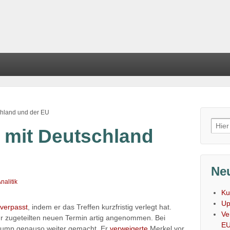
chland und der EU
Such
 mit Deutschland
nach
Neu
nalitik
Ku
Up
 verpasst
, indem er das Treffen kurzfristig verlegt hat.
Ve
hr zugeteilten neuen Termin artig angenommen. Bei
E
rump genauso weiter gemacht. Er
verweigerte
Merkel vor