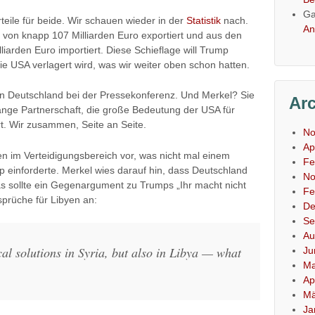
Ga
teile für beide. Wir schauen wieder in der
Statistik
nach.
An
von knapp 107 Milliarden Euro exportiert und aus den
arden Euro importiert. Diese Schieflage will Trump
ie USA verlagert wird, was wir weiter oben schon hatten.
 Deutschland bei der Pressekonferenz. Und Merkel? Sie
Ar
lange Partnerschaft, die große Bedeutung der USA für
t. Wir zusammen, Seite an Seite.
No
Ap
 im Verteidigungsbereich vor, was nicht mal einem
Fe
 einforderte. Merkel wies darauf hin, dass Deutschland
No
 Das sollte ein Gegenargument zu Trumps „Ihr macht nicht
Fe
prüche für Libyen an:
De
Se
Au
cal solutions in Syria, but also in Libya — what
Ju
Ma
Ap
Mä
Ja