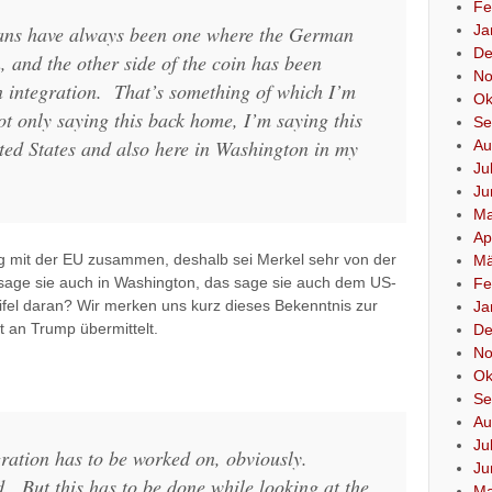
Fe
Ja
mans have always been one where the German
De
n, and the other side of the coin has been
No
integration. That’s something of which I’m
Ok
t only saying this back home, I’m saying this
Se
ited States and also here in Washington in my
Au
Ju
Ju
Ma
Ap
g mit der EU zusammen, deshalb sei Merkel sehr von der
Mä
 sage sie auch in Washington, das sage sie auch dem US-
Fe
fel daran? Wir merken uns kurz dieses Bekenntnis zur
Ja
t an Trump übermittelt.
De
No
Ok
Se
Au
Ju
ration has to be worked on, obviously.
Ju
d. But this has to be done while looking at the
Ma