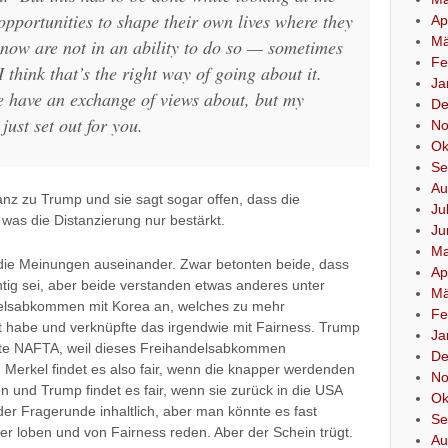
opportunities to shape their own lives where they
Ap
Mä
 now are not in an ability to do so — sometimes
Fe
 think that’s the right way of going about it.
Ja
e have an exchange of views about, but my
De
 just set out for you.
No
Ok
Se
Au
tanz zu Trump und sie sagt sogar offen, dass die
Ju
 was die Distanzierung nur bestärkt.
Ju
Ma
die Meinungen auseinander. Zwar betonten beide, dass
Ap
htig sei, aber beide verstanden etwas anderes unter
Mä
ndelsabkommen mit Korea an, welches zu mehr
Fe
rt habe und verknüpfte das irgendwie mit Fairness. Trump
Ja
elte NAFTA, weil dieses Freihandelsabkommen
De
. Merkel findet es also fair, wenn die knapper werdenden
No
 und Trump findet es fair, wenn sie zurück in die USA
Ok
der Fragerunde inhaltlich, aber man könnte es fast
Se
er loben und von Fairness reden. Aber der Schein trügt.
Au