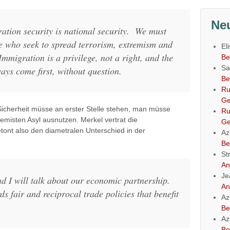
Ne
ation security is national security. We must
se who seek to spread terrorism, extremism and
El
mmigration is a privilege, not a right, and the
Be
Sa
ways come first, without question.
Be
Ru
Ge
e Sicherheit müsse an erster Stelle stehen, man müsse
Ru
remisten Asyl ausnutzen. Merkel vertrat die
Ge
tont also den diametralen Unterschied in der
Az
Be
St
An
Je
d I will talk about our economic partnership.
An
 fair and reciprocal trade policies that benefit
Az
Be
Az
Be