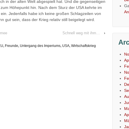
noch in der alten Welt abgespielt hat. Und die gegenseitigen
Ga
, zum Höhepunkt hin. Nach dem Sturz der USA kehrte im
An
ein. Jedenfalls habe ich keine großen Schlagzeilen von
nn gut sein, dass der Krieg relativ still beigelegt wird.
rmee
Schnell weg mit ihm…
›
Ar
EU
,
Freunde
,
Untergang des Imperiums
,
USA
,
Wirtschaftskrieg
No
Ap
Fe
No
Fe
De
Se
Au
Ju
Ma
Ap
Mä
Ja