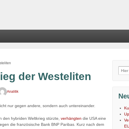
teliten
Such
ieg der Westeliten
nach
Analitik
Neu
 Nicht nur gegen andere, sondern auch untereinander.
Ku
Up
 in den hybriden Weltkrieg stürzte,
verhängten
die USA eine
Ve
 gegen die französische Bank BNP Paribas. Kurz nach dem
E