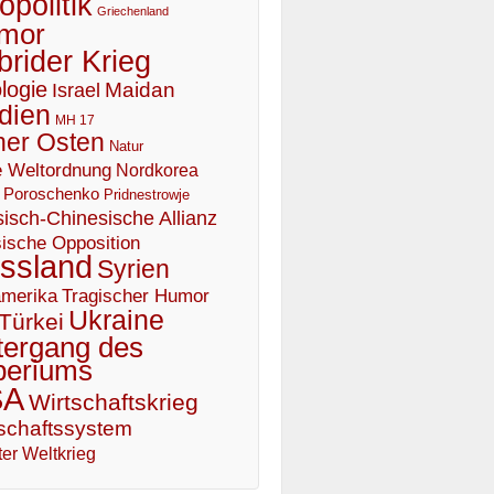
politik
Griechenland
mor
brider Krieg
logie
Maidan
Israel
dien
MH 17
er Osten
Natur
 Weltordnung
Nordkorea
Poroschenko
Pridnestrowje
isch-Chinesische Allianz
ische Opposition
ssland
Syrien
Tragischer Humor
merika
Ukraine
Türkei
tergang des
periums
SA
Wirtschaftskrieg
schaftssystem
er Weltkrieg