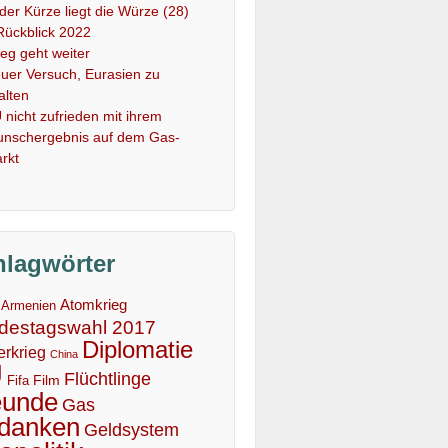
 der Kürze liegt die Würze (28)
Rückblick 2022
ieg geht weiter
uer Versuch, Eurasien zu
alten
 nicht zufrieden mit ihrem
nschergebnis auf dem Gas-
rkt
hlagwörter
Atomkrieg
Armenien
destagswahl 2017
Diplomatie
erkrieg
China
U
Flüchtlinge
Film
Fifa
eunde
Gas
danken
Geldsystem