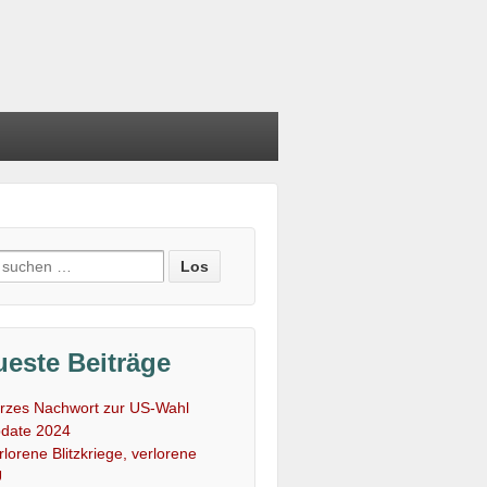
e
:
este Beiträge
rzes Nachwort zur US-Wahl
date 2024
rlorene Blitzkriege, verlorene
U