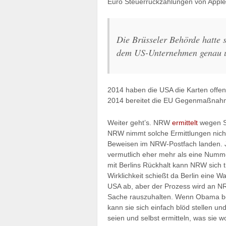
Euro Steuerrückzahlungen von Appl
Die Brüsseler Behörde hatte s
dem US-Unternehmen genau u
2014 haben die USA die Karten offeng
2014 bereitet die EU Gegenmaßnahm
Weiter geht’s. NRW
ermittelt
wegen St
NRW nimmt solche Ermittlungen nicht 
Beweisen im NRW-Postfach landen. J
vermutlich eher mehr als eine Numme
mit Berlins Rückhalt kann NRW sich 
Wirklichkeit schießt da Berlin eine W
USA ab, aber der Prozess wird an NR
Sache rauszuhalten. Wenn Obama bei 
kann sie sich einfach blöd stellen 
seien und selbst ermitteln, was sie wo