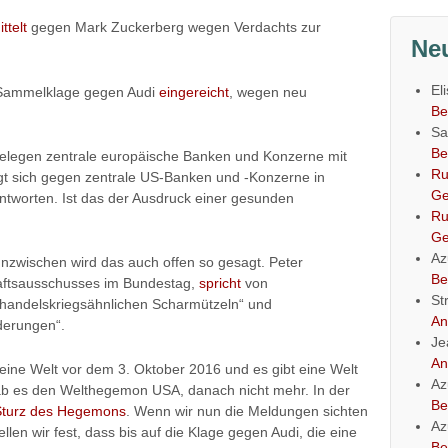
ttelt
gegen Mark Zuckerberg wegen Verdachts zur
Ne
El
e Sammelklage gegen Audi
eingereicht
, wegen neu
Be
Sa
Be
belegen zentrale europäische Banken und Konzerne mit
Ru
gt sich gegen zentrale US-Banken und -Konzerne in
Ge
antworten. Ist das der Ausdruck einer gesunden
Ru
Ge
Az
 Inzwischen wird das auch offen so gesagt. Peter
Be
aftsausschusses im Bundestag,
spricht
von
St
 „handelskriegsähnlichen Scharmützeln“ und
An
derungen“.
Je
An
bt eine Welt vor dem 3. Oktober 2016 und es gibt eine Welt
Az
b es den Welthegemon USA, danach nicht mehr. In der
Be
Sturz des Hegemons
. Wenn wir nun die Meldungen sichten
Az
llen wir fest, dass bis auf die Klage gegen Audi, die eine
Be