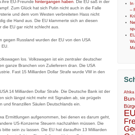
SA ihre EU-Freunde
hintergangen haben
. Die EU saß in der
In
pf. Zum Glück hat sich Putin nicht auch in die Falle
– 
Hysterie und dem vom Westen verbreiteten Hass nicht
Kr
dig die Hand aus. Die EU klammerte sich an diesen
Ne
r die EU gar nicht schlecht aus.
sp
EU
nen gegen Russland wurden der EU von den USA
Wu
r EU.
Ma
lkswagen los. Volkswagen ist ein zentraler deutscher
en ganze Branchen von Zulieferern dran. Die USA
strie. Fast 15 Milliarden Dollar Strafe wurde VW in den
Sc
USA 14 Milliarden Dollar Strafe. Die Deutsche Bank ist der
Afrika
 sich längst nicht mehr mit Signalen ab, sie prügeln
Bun
hen und finanzillen Säulen Deutschlands ein.
Bürg
E
etwa Ermittlungen aufgenommen, bei denen es darum geht,
Fr
 andere US-Konzerne Steuern nachzahlen müssen. Die
Ge
s bitte sein zu lassen. Die EU hat daraufhin 13 Milliarden