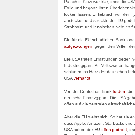
Putsch in Kiew war klar, dass die U
Falle und begann ihren Überlebenskam
locken lassen. Er ließ sich von der 
anstecken und streckte der EU gedul
Strohhalm und inzwischen sieht es fü
Die für die EU schädlichen Sanktio
aufgezwungen
, gegen den Willen de
Die USA traten Ermittlungen gegen Vo
Industriegigant. An Volkswagen häng
schlugen ins Herz der deutschen Indu
USA
verhängt
.
Von der Deutschen Bank
fordern
die 
deutsche Finanzgigant. Die USA geben
offen auf die zentralen wirtschaftlic
Aber die EU wehrt sich. So hat sie 
dass Apple, Amazon, Starbucks und
USA haben der EU
offen gedroht
, da