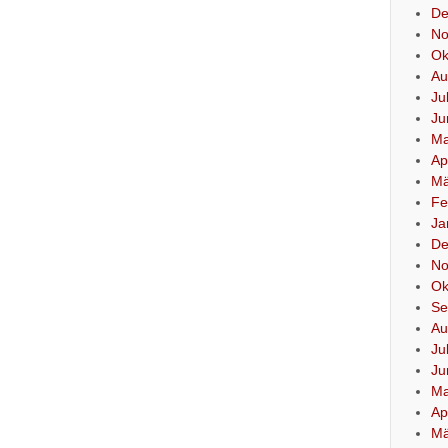
De
No
Ok
Au
Ju
Ju
Ma
Ap
Mä
Fe
Ja
De
No
Ok
Se
Au
Ju
Ju
Ma
Ap
Mä