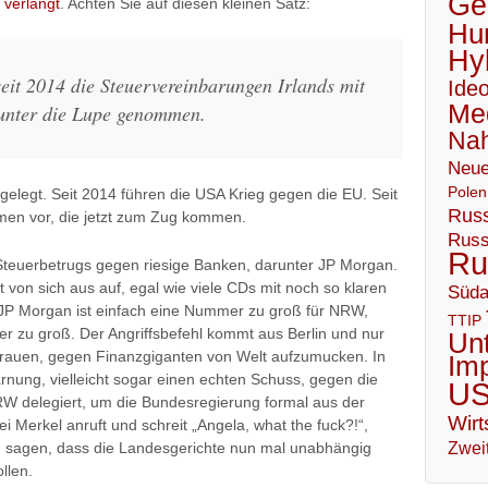
Geo
e
verlangt
. Achten Sie auf diesen kleinen Satz:
Hu
Hy
eit 2014 die Steuervereinbarungen Irlands mit
Ideo
Me
nter die Lupe genommen.
Nah
Neue
Polen
elegt. Seit 2014 führen die USA Krieg gegen die EU. Seit
Russ
en vor, die jetzt zum Zug kommen.
Russ
Ru
euerbetrugs gegen riesige Banken, darunter JP Morgan.
von sich aus auf, egal wie viele CDs mit noch so klaren
Süda
P Morgan ist einfach eine Nummer zu groß für NRW,
TTIP
r zu groß. Der Angriffsbefehl kommt aus Berlin und nur
Un
trauen, gegen Finanzgiganten von Welt aufzumucken. In
Im
arnung, vielleicht sogar einen echten Schuss, gegen die
U
W delegiert, um die Bundesregierung formal aus der
Wirt
Merkel anruft und schreit „Angela, what the fuck?!“,
und sagen, dass die Landesgerichte nun mal unabhängig
Zweit
llen.