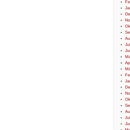
Fe
Ja
De
No
Ok
Se
Au
Ju
Ju
Ma
Ap
Mä
Fe
Ja
De
No
Ok
Se
Au
Ju
Ju
Ma