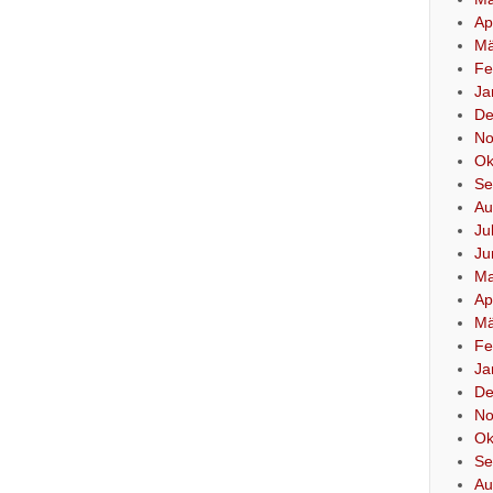
Ap
Mä
Fe
Ja
De
No
Ok
Se
Au
Ju
Ju
Ma
Ap
Mä
Fe
Ja
De
No
Ok
Se
Au