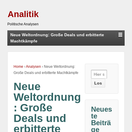
Analitik
Politische Analysen
Neue Weltordnung: Große Deals und erbitterte
Machtkämpfe
Home
›
Analysen
›
Neue Weltordnung:
Suche
Große Deals und erbitterte Machtkämpfe
nach:
Neue
Weltordnung
: Große
Neues
te
Deals und
Beiträ
erbitterte
ge