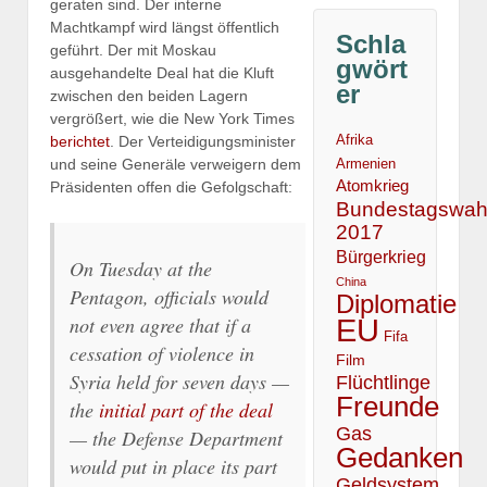
geraten sind. Der interne
Machtkampf wird längst öffentlich
Schla
geführt. Der mit Moskau
gwört
ausgehandelte Deal hat die Kluft
er
zwischen den beiden Lagern
vergrößert, wie die New York Times
berichtet
. Der Verteidigungsminister
Afrika
und seine Generäle verweigern dem
Armenien
Atomkrieg
Präsidenten offen die Gefolgschaft:
Bundestagswah
2017
Bürgerkrieg
On Tuesday at the
China
Pentagon, officials would
Diplomatie
not even agree that if a
EU
Fifa
cessation of violence in
Film
Syria held for seven days —
Flüchtlinge
Freunde
the
initial part of the deal
Gas
— the Defense Department
Gedanken
would put in place its part
Geldsystem