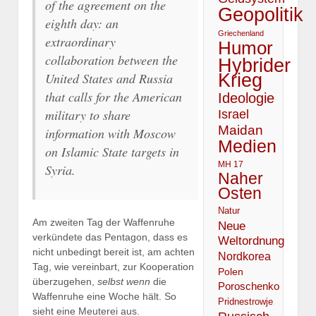
of the agreement on the
Geopolitik
eighth day: an
Griechenland
extraordinary
Humor
collaboration between the
Hybrider
United States and Russia
Krieg
that calls for the American
Ideologie
military to share
Israel
Maidan
information with Moscow
Medien
on Islamic State targets in
MH 17
Syria.
Naher
Osten
Natur
Am zweiten Tag der Waffenruhe
Neue
verkündete das Pentagon, dass es
Weltordnung
nicht unbedingt bereit ist, am achten
Nordkorea
Tag, wie vereinbart, zur Kooperation
Polen
überzugehen,
selbst wenn
die
Poroschenko
Waffenruhe eine Woche hält. So
Pridnestrowje
sieht eine Meuterei aus.