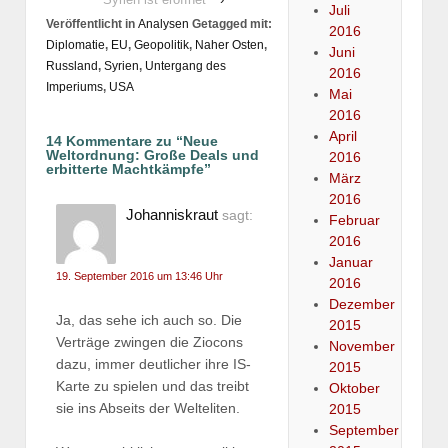
Juli
Veröffentlicht in
Analysen
Getagged mit:
2016
Diplomatie
,
EU
,
Geopolitik
,
Naher Osten
,
Juni
Russland
,
Syrien
,
Untergang des
2016
Imperiums
,
USA
Mai
2016
April
14 Kommentare zu “
Neue
Weltordnung: Große Deals und
2016
erbitterte Machtkämpfe
”
März
2016
Johanniskraut
sagt:
Februar
2016
Januar
19. September 2016 um 13:46 Uhr
2016
Dezember
Ja, das sehe ich auch so. Die
2015
Verträge zwingen die Ziocons
November
dazu, immer deutlicher ihre IS-
2015
Karte zu spielen und das treibt
Oktober
sie ins Abseits der Welteliten.
2015
September