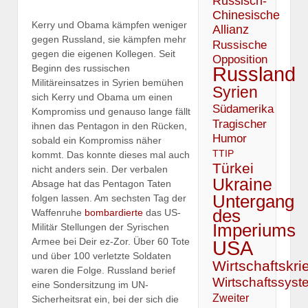
Russisch-
Chinesische
Kerry und Obama kämpfen weniger
Allianz
gegen Russland, sie kämpfen mehr
Russische
gegen die eigenen Kollegen. Seit
Opposition
Beginn des russischen
Russland
Militäreinsatzes in Syrien bemühen
Syrien
sich Kerry und Obama um einen
Südamerika
Kompromiss und genauso lange fällt
Tragischer
ihnen das Pentagon in den Rücken,
Humor
sobald ein Kompromiss näher
TTIP
kommt. Das konnte dieses mal auch
Türkei
nicht anders sein. Der verbalen
Ukraine
Absage hat das Pentagon Taten
Untergang
folgen lassen. Am sechsten Tag der
des
Waffenruhe
bombardierte
das US-
Imperiums
Militär Stellungen der Syrischen
Armee bei Deir ez-Zor. Über 60 Tote
USA
und über 100 verletzte Soldaten
Wirtschaftskri
waren die Folge. Russland berief
Wirtschaftssyst
eine Sondersitzung im UN-
Zweiter
Sicherheitsrat ein, bei der sich die