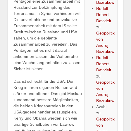
Pentagon eine Zusammenarbeit mit
Bezrukow
Russland zur Bekämpfung des
Rudolf-
Terrorismus in Syrien verhindern will.
Robert
Die unverhohlene und provokative
Davideit
Zusammenarbeit mit dem IS sollte
zu
Streit zwischen Russland und USA
Geopolitik
sähen, um die geplante
von
Zusammenarbeit zu vereiteln. Das
Andrej
Pentagon hat es nicht darauf
Bezrukow
ankommen lassen, die Waffenruhe
Rudolf-
eine Woche lang anhalten zu lassen.
Robert
Sicher ist sicher.
Davideit
zu
Das ist schlecht für die USA. Der
Geopolitik
Krieg in ihren eigenen Reihen wird
von
stärker und offener. Das gibt Moskau
Andrej
zunehmend bessere Möglichkeiten,
Bezrukow
die beiden Kriegsparteien in den
Azubi
USA gegeneinander auszuspielen.
zu
Kerry und Obama werden sich wie
Geopolitik
unartige Schulbuben vor Lawrow
von
und Putin verantworten müssen.