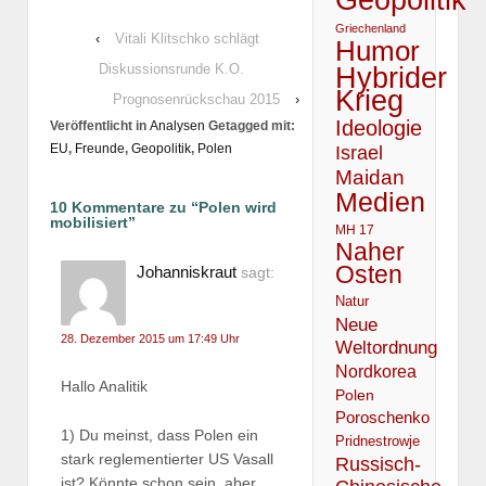
Griechenland
‹
Vitali Klitschko schlägt
Humor
Diskussionsrunde K.O.
Hybrider
Krieg
Prognosenrückschau 2015
›
Ideologie
Veröffentlicht in
Analysen
Getagged mit:
EU
,
Freunde
,
Geopolitik
,
Polen
Israel
Maidan
Medien
10 Kommentare zu “
Polen wird
mobilisiert
”
MH 17
Naher
Osten
Johanniskraut
sagt:
Natur
Neue
28. Dezember 2015 um 17:49 Uhr
Weltordnung
Nordkorea
Hallo Analitik
Polen
Poroschenko
1) Du meinst, dass Polen ein
Pridnestrowje
stark reglementierter US Vasall
Russisch-
ist? Könnte schon sein, aber