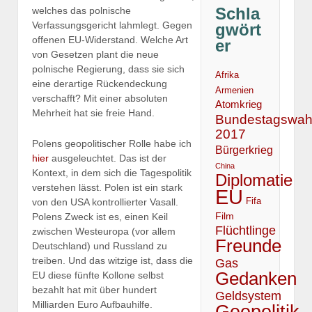
Schla
welches das polnische
Verfassungsgericht lahmlegt. Gegen
gwört
offenen EU-Widerstand. Welche Art
er
von Gesetzen plant die neue
polnische Regierung, dass sie sich
Afrika
eine derartige Rückendeckung
Armenien
verschafft? Mit einer absoluten
Atomkrieg
Mehrheit hat sie freie Hand.
Bundestagswah
2017
Polens geopolitischer Rolle habe ich
Bürgerkrieg
hier
ausgeleuchtet. Das ist der
China
Kontext, in dem sich die Tagespolitik
Diplomatie
verstehen lässt. Polen ist ein stark
EU
von den USA kontrollierter Vasall.
Fifa
Film
Polens Zweck ist es, einen Keil
Flüchtlinge
zwischen Westeuropa (vor allem
Freunde
Deutschland) und Russland zu
treiben. Und das witzige ist, dass die
Gas
Gedanken
EU diese fünfte Kollone selbst
bezahlt hat mit über hundert
Geldsystem
Milliarden Euro Aufbauhilfe.
Geopolitik