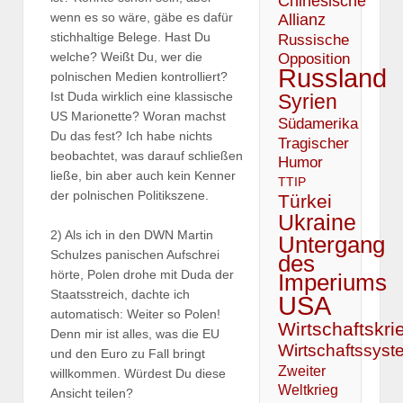
Chinesische
wenn es so wäre, gäbe es dafür
Allianz
stichhaltige Belege. Hast Du
Russische
welche? Weißt Du, wer die
Opposition
Russland
polnischen Medien kontrolliert?
Ist Duda wirklich eine klassische
Syrien
US Marionette? Woran machst
Südamerika
Du das fest? Ich habe nichts
Tragischer
beobachtet, was darauf schließen
Humor
ließe, bin aber auch kein Kenner
TTIP
der polnischen Politikszene.
Türkei
Ukraine
2) Als ich in den DWN Martin
Untergang
Schulzes panischen Aufschrei
des
hörte, Polen drohe mit Duda der
Imperiums
Staatsstreich, dachte ich
USA
automatisch: Weiter so Polen!
Wirtschaftskri
Denn mir ist alles, was die EU
Wirtschaftssyst
und den Euro zu Fall bringt
Zweiter
willkommen. Würdest Du diese
Weltkrieg
Ansicht teilen?