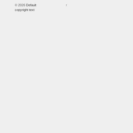
© 2026
Default
↑
copyright text