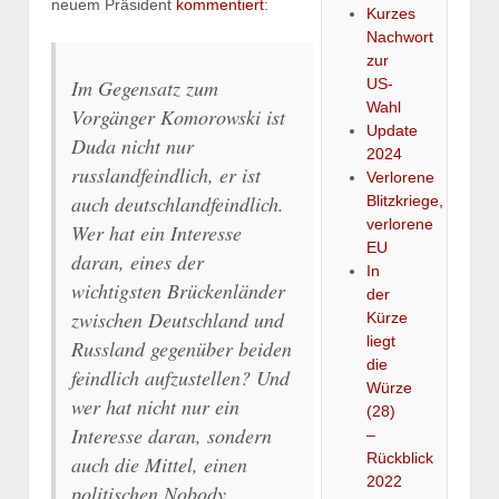
neuem Präsident
kommentiert
:
Kurzes
Nachwort
zur
US-
Im Gegensatz zum
Wahl
Vorgänger Komorowski ist
Update
Duda nicht nur
2024
russlandfeindlich, er ist
Verlorene
auch deutschlandfeindlich.
Blitzkriege,
verlorene
Wer hat ein Interesse
EU
daran, eines der
In
wichtigsten Brückenländer
der
zwischen Deutschland und
Kürze
liegt
Russland gegenüber beiden
die
feindlich aufzustellen? Und
Würze
wer hat nicht nur ein
(28)
Interesse daran, sondern
–
Rückblick
auch die Mittel, einen
2022
politischen Nobody