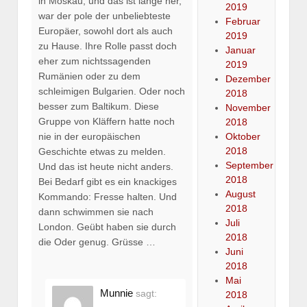
in Moskau, und das ist lange her,
2019
war der pole der unbeliebteste
Februar
Europäer, sowohl dort als auch
2019
zu Hause. Ihre Rolle passt doch
Januar
eher zum nichtssagenden
2019
Rumänien oder zu dem
Dezember
schleimigen Bulgarien. Oder noch
2018
besser zum Baltikum. Diese
November
Gruppe von Kläffern hatte noch
2018
Oktober
nie in der europäischen
2018
Geschichte etwas zu melden.
September
Und das ist heute nicht anders.
2018
Bei Bedarf gibt es ein knackiges
August
Kommando: Fresse halten. Und
2018
dann schwimmen sie nach
Juli
London. Geübt haben sie durch
2018
die Oder genug. Grüsse …
Juni
2018
Mai
Munnie
sagt:
2018