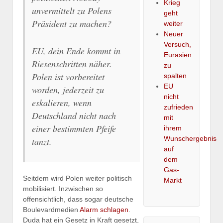
Krieg
unvermittelt zu Polens
geht
Präsident zu machen?
weiter
Neuer
Versuch,
EU, dein Ende kommt in
Eurasien
Riesenschritten näher.
zu
Polen ist vorbereitet
spalten
EU
worden, jederzeit zu
nicht
eskalieren, wenn
zufrieden
Deutschland nicht nach
mit
einer bestimmten Pfeife
ihrem
Wunschergebnis
tanzt.
auf
dem
Gas-
Seitdem wird Polen weiter politisch
Markt
mobilisiert. Inzwischen so
offensichtlich, dass sogar deutsche
Boulevardmedien
Alarm schlagen
.
Duda hat ein Gesetz in Kraft gesetzt,