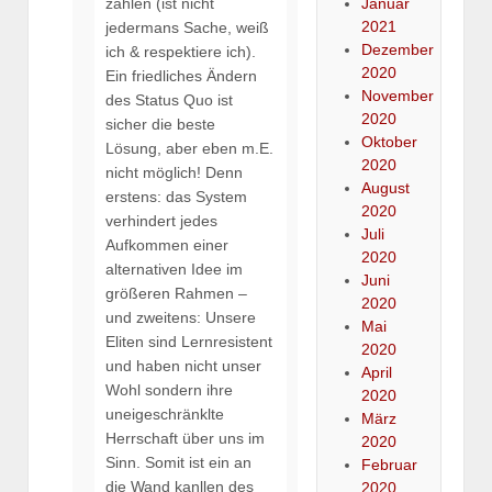
Januar
zahlen (ist nicht
2021
jedermans Sache, weiß
Dezember
ich & respektiere ich).
2020
Ein friedliches Ändern
November
des Status Quo ist
2020
sicher die beste
Oktober
Lösung, aber eben m.E.
2020
nicht möglich! Denn
August
erstens: das System
2020
verhindert jedes
Juli
Aufkommen einer
2020
alternativen Idee im
Juni
größeren Rahmen –
2020
und zweitens: Unsere
Mai
Eliten sind Lernresistent
2020
und haben nicht unser
April
Wohl sondern ihre
2020
uneigeschränklte
März
Herrschaft über uns im
2020
Sinn. Somit ist ein an
Februar
die Wand kanllen des
2020