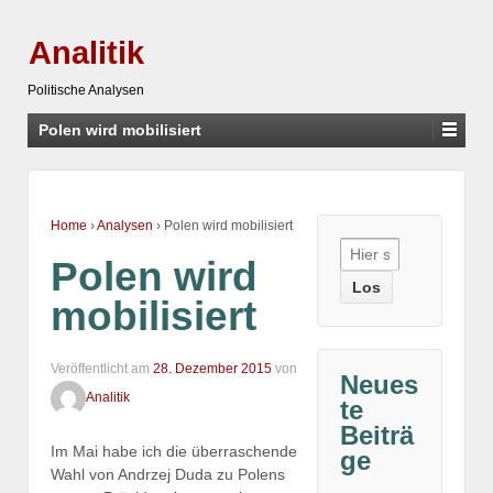
Analitik
Politische Analysen
Polen wird mobilisiert
Home
›
Analysen
›
Polen wird mobilisiert
Suche
Polen wird
nach:
mobilisiert
Veröffentlicht am
28. Dezember 2015
von
Neues
Analitik
te
Beiträ
Im Mai habe ich die überraschende
ge
Wahl von Andrzej Duda zu Polens