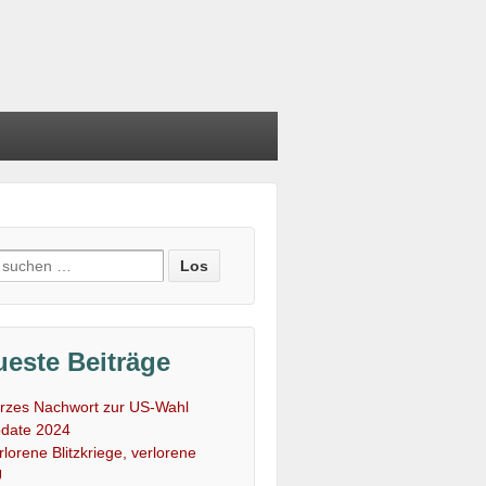
e
:
este Beiträge
rzes Nachwort zur US-Wahl
date 2024
rlorene Blitzkriege, verlorene
U