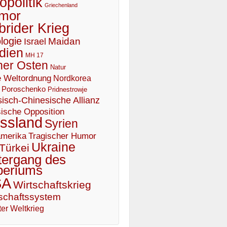
politik
Griechenland
mor
brider Krieg
logie
Maidan
Israel
dien
MH 17
er Osten
Natur
 Weltordnung
Nordkorea
Poroschenko
Pridnestrowje
isch-Chinesische Allianz
ische Opposition
ssland
Syrien
Tragischer Humor
merika
Ukraine
Türkei
tergang des
periums
SA
Wirtschaftskrieg
schaftssystem
er Weltkrieg