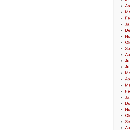
Ap
Mä
Fe
Ja
De
No
Ok
Se
Au
Ju
Ju
Ma
Ap
Mä
Fe
Ja
De
No
Ok
Se
Au