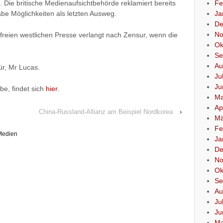
 Die britische Medienaufsichtbehörde reklamiert bereits
Fe
e Möglichkeiten als letzten Ausweg.
Ja
De
No
r freien westlichen Presse verlangt nach Zensur, wenn die
Ok
Se
Au
ür, Mr Lucas.
Ju
Ju
be, findet sich
hier
.
Ma
Ap
China-Russland-Allianz am Beispiel Nordkorea
›
Mä
Fe
Medien
Ja
De
No
Ok
Se
Au
Ju
Ju
Ma