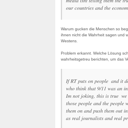
media isnt telling them the tr
our countries and the economi
Warum gucken die Menschen so begi
ihnen nicht die Wahrheit sagen und we
Westens.
Problem erkannt. Welche Lösung schw
wahrheitsgetreu berichten, um das 
If RT puts on people  and it
who think that 9/11 was an ins
Im not joking, this is true  
those people and the people 
them on and push them out int
as real journalists and real 