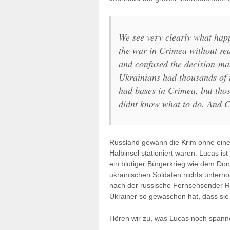
We see very clearly what hap
the war in Crimea without rea
and confused the decision-mak
Ukrainians had thousands of t
had bases in Crimea, but thos
didnt know what to do. And C
Russland gewann die Krim ohne eine
Halbinsel stationiert waren. Lucas is
ein blutiger Bürgerkrieg wie dem Donb
ukrainischen Soldaten nichts unter
nach der russische Fernsehsender 
Ukrainer so gewaschen hat, dass sie
Hören wir zu, was Lucas noch spann