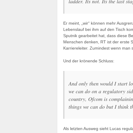
ladder. Its not. Its the last s
Er meint, „wir“ können mehr Ausgrenz
Lebenslauf bei ihm auf den Tisch ko
Sputnik gearbeitet hat, dass diese Be
Menschen denken, RT ist der erste Schr
Karriereleiter. Zumindest wenn man s
Und der krönende Schluss:
And only then would I start lo
we can do on a regulatory si
country, Ofcom is complaining
things we can do but I think th
Als letzten Ausweg sieht Lucas regula