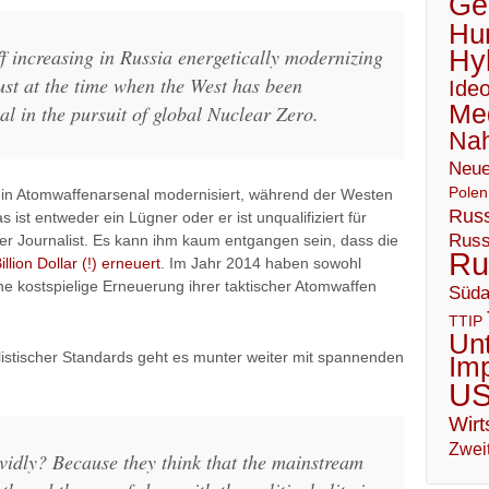
Geo
Hu
ff increasing in Russia energetically modernizing
Hy
just at the time when the West has been
Ideo
Me
al in the pursuit of global Nuclear Zero.
Nah
Neue
Polen
ein Atomwaffenarsenal modernisiert, während der Westen
Russ
ist entweder ein Lügner oder er ist unqualifiziert für
Russ
her Journalist. Es kann ihm kaum entgangen sein, dass die
Ru
lion Dollar (!) erneuert
. Im Jahr 2014 haben sowohl
ne kostspielige Erneuerung ihrer taktischer Atomwaffen
Süda
TTIP
Un
listischer Standards geht es munter weiter mit spannenden
Im
U
Wirt
Zweit
idly? Because they think that the mainstream