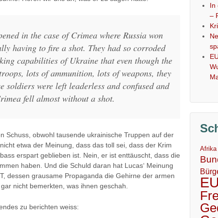
In
– 
Kr
pened in the case of Crimea where Russia won
Ne
lly having to fire a shot. They had so corroded
sp
EU
ing capabilities of Ukraine that even though the
Wu
roops, lots of ammunition, lots of weapons, they
Ma
e soldiers were left leaderless and confused and
rimea fell almost without a shot.
Sc
n Schuss, obwohl tausende ukrainische Truppen auf der
t nicht etwa der Meinung, dass das toll sei, dass der Krim
Afrika
ass erspart geblieben ist. Nein, er ist enttäuscht, dass die
Bun
nommen haben. Und die Schuld daran hat Lucas‘ Meinung
Bürg
RT, dessen grausame Propaganda die Gehirne der armen
E
 gar nicht bemerkten, was ihnen geschah.
Fr
Ge
endes zu berichten weiss: