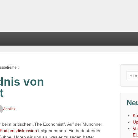
ssefreiheit
Such
dnis von
nach
t
Neu
Analitik
Ku
Up
r beim britischen „The Economist“. Auf der Münchner
Ve
Podiumsdiskussion
teilgenommen. Ein bedeutender
E
r Bühne. Hören wir uns an, was er zu sagen hatte: