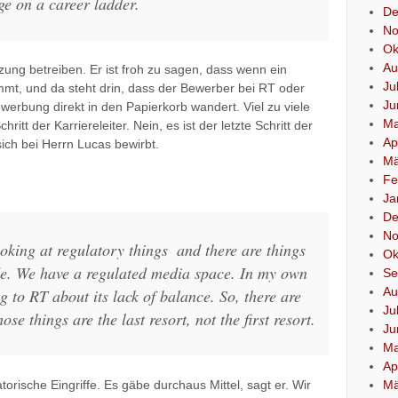
tage on a career ladder.
De
No
Ok
Au
ung betreiben. Er ist froh zu sagen, dass wenn ein
Ju
mmt, und da steht drin, dass der Bewerber bei RT oder
Ju
werbung direkt in den Papierkorb wandert. Viel zu viele
Ma
itt der Karriereleiter. Nein, es ist der letzte Schritt der
Ap
ich bei Herrn Lucas bewirbt.
Mä
Fe
Ja
De
No
oking at regulatory things  and there are things
Ok
de. We have a regulated media space. In my own
Se
Au
 to RT about its lack of balance. So, there are
Ju
ose things are the last resort, not the first resort.
Ju
Ma
Ap
torische Eingriffe. Es gäbe durchaus Mittel, sagt er. Wir
Mä