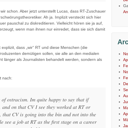
Ga
 wir schon. Aber jetzt unterstellt Lucas, dass RT-Zuschauer
An
schwörungstheoretiker. Ah ja. Implizit versteckt sich hier
r pauschal zu diskreditieren. Vielleicht hören sie ja auf,
erzeugt, wenn man ihnen nur einredet, dass sie sich damit
Ar
 explizit, dass „wir“ RT und diese Menschen (die
roduzenten demütigen sollen, sie alle an den medialen
No
ht länger als Journalisten behandelt werden, sondern als
Ap
Fe
No
Fe
t nach:
De
Se
Au
 of ostracism. Im quite happy to say that if
Ju
 and on that CV I see they worked at RT or
Ma
, that CV is going into the bin and not into the
Ap
Mä
 see a job at RT as the first stage on a career
Ja