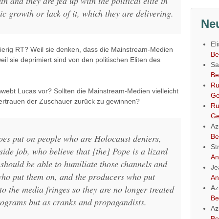
uth and they are fed up with the political elite in
c growth or lack of it, which they are delivering.
Ne
El
erig RT? Weil sie denken, dass die Mainstream-Medien
Be
il sie deprimiert sind von den politischen Eliten des
Sa
Be
Ru
ebt Lucas vor? Sollten die Mainstream-Medien vielleicht
Ge
Vertrauen der Zuschauer zurück zu gewinnen?
Ru
Ge
Az
 does put on people who are Holocaust deniers,
Be
St
ide job, who believe that [the] Pope is a lizard 
An
we should be able to humiliate those channels and
Je
who put them on, and the producers who put
An
o the media fringes so they are no longer treated
Az
Be
programs but as cranks and propagandists.
Az
Be