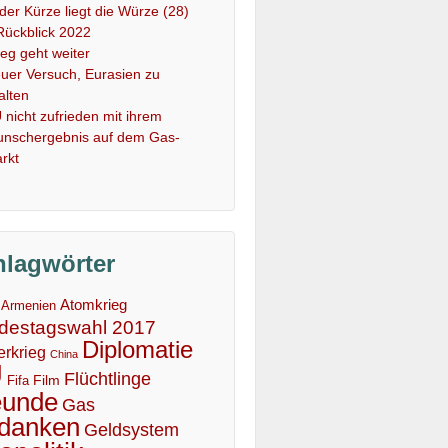
 der Kürze liegt die Würze (28)
Rückblick 2022
ieg geht weiter
uer Versuch, Eurasien zu
alten
 nicht zufrieden mit ihrem
nschergebnis auf dem Gas-
rkt
hlagwörter
Atomkrieg
Armenien
destagswahl 2017
Diplomatie
erkrieg
China
U
Flüchtlinge
Film
Fifa
eunde
Gas
danken
Geldsystem